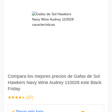
Compara los mejores precios de Gafas de Sol
Hawkers Navy Wine Audrey 110028 este Black
Friday
☆
★
☆
★
☆
★
☆
★
☆
★
(27)
Precio más bajo