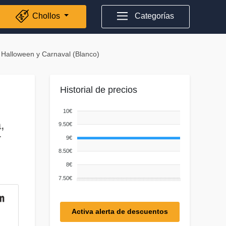
Chollos
Categorías
 Halloween y Carnaval (Blanco)
Historial de precios
10€
,
9.50€
r
9€
8.50€
8€
7.50€
Activa alerta de descuentos