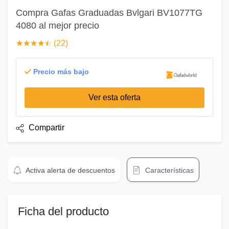
Compra Gafas Graduadas Bvlgari BV1077TG
4080 al mejor precio
☆
★
☆
★
☆
★
☆
★
☆
★
(22)
Precio más bajo
Ver esta oferta
Compartir
Activa alerta de descuentos
Características
Ficha del producto