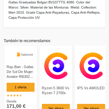
Gafas Graduadas Bvlgari BV1077TG 4080. Color del
Marco: Silver. Material de las Monturas: Metal. Collection:
Men 2015. Gratis Capa Anti-Rayaduras, Capa Anti-Reflejos,
Capa Protección UV.
También te recomendamos
Ray-Ban - Gafas
De Sol De Mujer
Aviator RB3025
Modelo Aviador
Con Lentes
1 oferta
Ryzen 5 3600 Vs
IPS Vs AMOLED
Rosas
Ryzen 7 2700x
☆
★
☆
★
☆
★
☆
★
☆
★
Desde
171,00 €
Ver ahora
Ver ahora