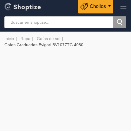
Chollos
Inicio
Ropa
Gafas de sol
Gafas Graduadas Bvlgari BV1077TG 4080