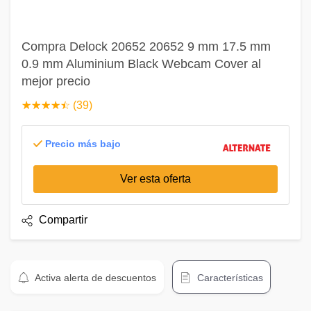
Compra Delock 20652 20652 9 mm 17.5 mm
0.9 mm Aluminium Black Webcam Cover al
mejor precio
☆
★
☆
★
☆
★
☆
★
☆
★
(39)
Precio más bajo
Ver esta oferta
Compartir
Activa alerta de descuentos
Características