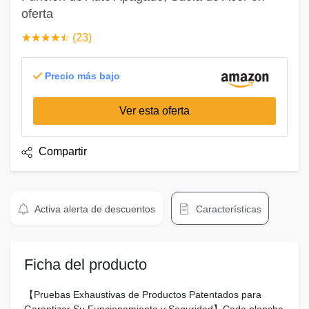
oferta
☆
★
☆
★
☆
★
☆
★
☆
★
(23)
Precio más bajo
Ver esta oferta
Compartir
Activa alerta de descuentos
Características
Ficha del producto
【Pruebas Exhaustivas de Productos Patentados para
Garantizar Su Funcionamiento y Seguridad】Cada plancha