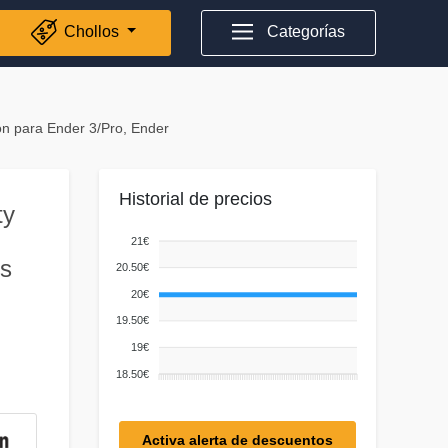
Chollos
Categorías
ón para Ender 3/Pro, Ender
Historial de precios
ty
21€
es
20.50€
20€
19.50€
19€
18.50€
Activa alerta de descuentos