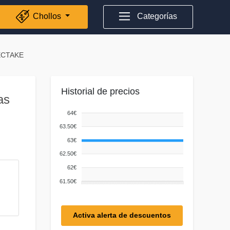
Chollos
Categorías
TECTAKE
Historial de precios
as
64€
63.50€
63€
62.50€
62€
61.50€
Activa alerta de descuentos