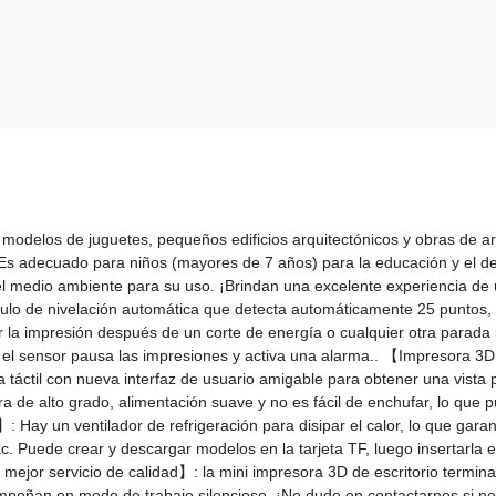
los de juguetes, pequeños edificios arquitectónicos y obras de arte,
Es adecuado para niños (mayores de 7 años) para la educación y el des
medio ambiente para su uso. ¡Brindan una excelente experiencia de uso 
o de nivelación automática que detecta automáticamente 25 puntos, a
r la impresión después de un corte de energía o cualquier otra parada 
y el sensor pausa las impresiones y activa una alarma.. 【Impresora 3
 táctil con nueva interfaz de usuario amigable para obtener una vista 
ora de alto grado, alimentación suave y no es fácil de enchufar, lo que
】: Hay un ventilador de refrigeración para disipar el calor, lo que gar
 Puede crear y descargar modelos en la tarjeta TF, luego insertarla 
 mejor servicio de calidad】: la mini impresora 3D de escritorio termi
mpeñan en modo de trabajo silencioso. ¡No dude en contactarnos si nec