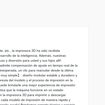
 etc., la impresora 3D ha sido recibida
arrollo de la inteligencia. Además, nuestras
y diversión para usted y sus hijos allí!.
dmite compensación de ajuste en tiempo real de la
inesperada, un clic para reanudar desde la última
D muy simple】: diseño modular estable y duradero y
previa del modelo y el proceso de impresión en la
 puede brindarle una mejor experiencia de impresión
antiza que la máquina funcione en un estado
en la impresora 3D para imprimir o descargar
na cada modelo de impresión de manera rápida y
esita ayuda! Brindamos soporte técnico y servicio