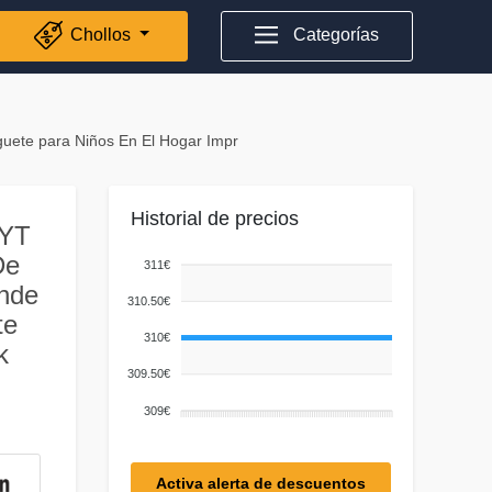
Chollos
Categorías
uete para Niños En El Hogar Impr
Historial de precios
NYT
De
311€
ande
310.50€
te
310€
k
309.50€
309€
Activa alerta de descuentos