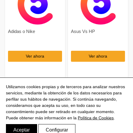
Adidas o Nike
Asus Vs HP
Ver ahora
Ver ahora
Utilizamos cookies propias y de terceros para analizar nuestros
servicios, mediante la obtención de los datos necesarios para
perfilar sus hábitos de navegación. Si continúa navegando,
consideramos que acepta su uso, en todo caso su
consentimiento puede ser retirado en cualquier momento.
@Shoptize 2026
Puede obtener más información en la
Política de Cookies
.
Italia
Francia
Nigeria
FAQS
Política de privacidad
Aviso Legal
Política de Cookies
Aceptar
Configurar