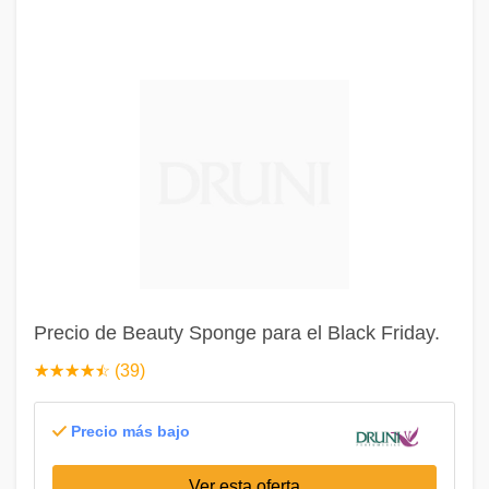
Precio de Beauty Sponge para el Black Friday.
☆
★
☆
★
☆
★
☆
★
☆
★
(39)
Precio más bajo
Ver esta oferta