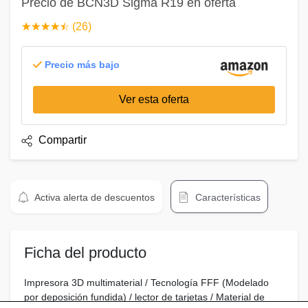
Precio de BCN3D Sigma R19 en oferta
☆
★
☆
★
☆
★
☆
★
☆
★
(26)
Precio más bajo
Ver esta oferta
Compartir
Activa alerta de descuentos
Características
Ficha del producto
Impresora 3D multimaterial / Tecnología FFF (Modelado
por deposición fundida) / lector de tarjetas / Material de