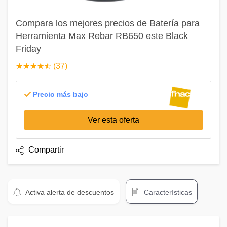
Compara los mejores precios de Batería para
Herramienta Max Rebar RB650 este Black
Friday
☆
★
☆
★
☆
★
☆
★
☆
★
(37)
Precio más bajo
Ver esta oferta
Compartir
Activa alerta de descuentos
Características