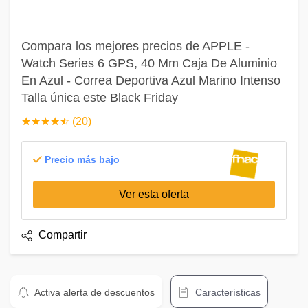
Compara los mejores precios de APPLE -
Watch Series 6 GPS, 40 Mm Caja De Aluminio
En Azul - Correa Deportiva Azul Marino Intenso
Talla única este Black Friday
☆
★
☆
★
☆
★
☆
★
☆
★
(20)
Precio más bajo
Ver esta oferta
Compartir
Activa alerta de descuentos
Características