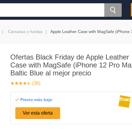
Carcasas y fundas
Apple Leather Case with MagSafe (iPhone 1
Ofertas Black Friday de Apple Leather
Case with MagSafe (iPhone 12 Pro Ma
Baltic Blue al mejor precio
☆
★
☆
★
☆
★
☆
★
☆
★
(36)
Precio más bajo
Ver esta oferta