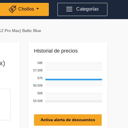
Chollos
Categorías
2 Pro Max) Baltic Blue
Historial de precios
x)
58€
57.50€
57€
56.50€
56€
55.50€
Activa alerta de descuentos