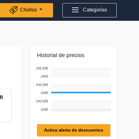
Chollos
Categorías
Historial de precios
245.50€
245€
244.50€
244€
243.50€
243€
Activa alerta de descuentos