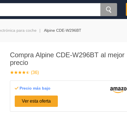
ectrónica para coche
Alpine CDE-W296BT
Compra Alpine CDE-W296BT al mejor
precio
☆
★
☆
★
☆
★
☆
★
☆
★
(36)
Precio más bajo
Ver esta oferta