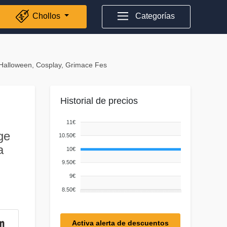
Chollos
Categorías
Halloween, Cosplay, Grimace Fes
Historial de precios
11€
ge
10.50€
a
10€
9.50€
9€
8.50€
Activa alerta de descuentos