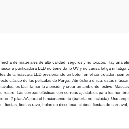
echa de materiales de alta calidad, seguros y no tóxicos. Hay una al
cara purificadora LED no tiene daño UV y no causa fatiga ni fatiga vi
ntes de la máscara LED presionando un botón en el controlador: siemp
ecto clásico de las películas de Purge.. Atmósfera única: estas másca
arnavales, es fácil llamar la atención y crear un ambiente festivo. Más
 rostro. Las correas elásticas con correas ajustables para los hombros 
ren 2 pilas AA para el funcionamiento (batería no incluida). Uso ampl
iestas, fiestas rave, bolas de discoteca, clubes, fiestas de carnaval, f