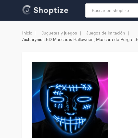
Inicio
Juguetes y juegos
Juegos de imitación
Aicharynic LED Mascaras Halloween, Máscara de Purga LE