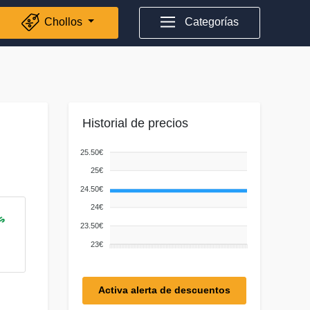
Chollos
Categorías
Historial de precios
25.50€
25€
24.50€
24€
23.50€
23€
Activa alerta de descuentos