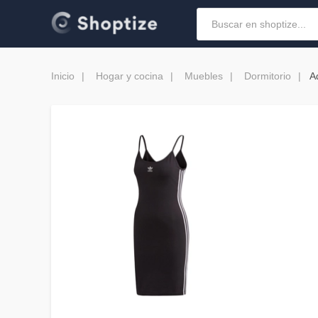
Inicio
Hogar y cocina
Muebles
Dormitorio
A