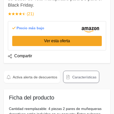
Black Friday.
☆
★
☆
★
☆
★
☆
★
☆
★
(21)
Precio más bajo
Ver esta oferta
Compartir
Activa alerta de descuentos
Características
Ficha del producto
Cantidad reemplazable: 4 piezas 2 pares de muñequeras
deportivas están incluidas en su paquete; Estas pulseras