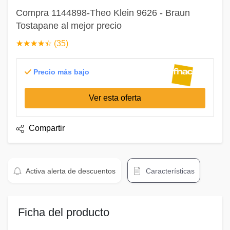
Compra 1144898-Theo Klein 9626 - Braun
Tostapane al mejor precio
☆
★
☆
★
☆
★
☆
★
☆
★
(35)
Precio más bajo
Ver esta oferta
Compartir
Activa alerta de descuentos
Características
Ficha del producto