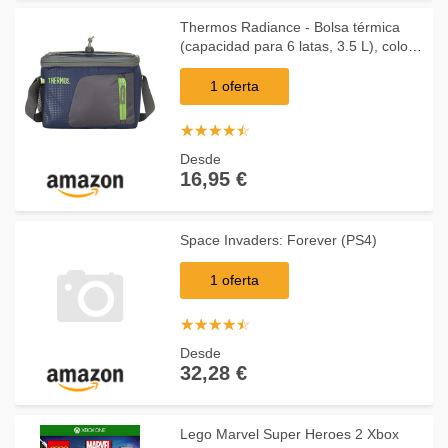
Thermos Radiance - Bolsa térmica
(capacidad para 6 latas, 3.5 L), color
azul
1 oferta
☆
★
☆
★
☆
★
☆
★
☆
★
Desde
16,95 €
Space Invaders: Forever (PS4)
1 oferta
☆
★
☆
★
☆
★
☆
★
☆
★
Desde
32,28 €
Lego Marvel Super Heroes 2 Xbox