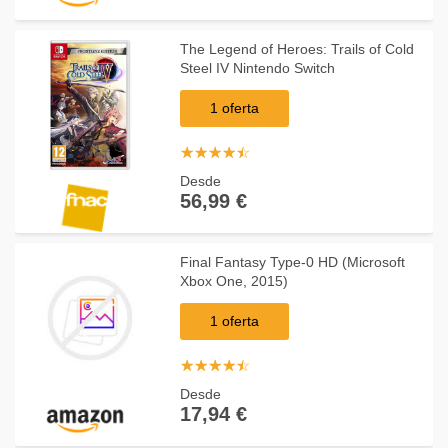
The Legend of Heroes: Trails of Cold
Steel IV Nintendo Switch
1 oferta
☆
★
☆
★
☆
★
☆
★
☆
★
Desde
56,99 €
Final Fantasy Type-0 HD (Microsoft
Xbox One, 2015)
1 oferta
☆
★
☆
★
☆
★
☆
★
☆
★
Desde
17,94 €