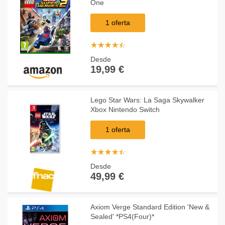
One
1 oferta
☆
★
☆
★
☆
★
☆
★
☆
★
Desde
19,99 €
Lego Star Wars: La Saga Skywalker
Xbox Nintendo Switch
1 oferta
☆
★
☆
★
☆
★
☆
★
☆
★
Desde
49,99 €
Axiom Verge Standard Edition 'New &
Sealed' *PS4(Four)*