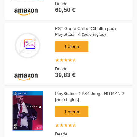
Desde
60,50 €
PS4 Game Call of Cthulhu para
PlayStation 4 (Solo ingles)
1 oferta
☆
★
☆
★
☆
★
☆
★
☆
★
Desde
39,83 €
PlayStation 4 PS4 Juego HITMAN 2
[Solo Ingles]
1 oferta
☆
★
☆
★
☆
★
☆
★
☆
★
Desde