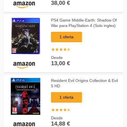
38,00 €
PS4 Game Middle-Earth: Shadow Of
War para PlayStation 4 (Solo ingles)
1 oferta
☆
★
☆
★
☆
★
☆
★
☆
★
Desde
13,00 €
Resident Evil Origins Collection & Evil
5 HD
1 oferta
☆
★
☆
★
☆
★
☆
★
☆
★
Desde
14,88 €