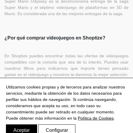
Super Mario Odyssey es la decimonovena entrega de la saga
Super Mario y el séptimo videojuego de plataformas en 3D de
Mario. Es considerada una de las mejores entregas de la saga.
¿Por qué comprar videojuegos en Shoptize?
En Shoptize puedes encontrar todas las ofertas de videojuegos
compatibles con la consola que sea de tu interés. Puedes usar
nuestros filtros para indicarnos que importe tienes pensado
gastar en el videojuego y nosotros te daremos la mejor selección.
Todas las respuestas a un clic de distancia y en un mismo sitio.
¿A qué esperas?
Utilizamos cookies propias y de terceros para analizar nuestros
servicios, mediante la obtención de los datos necesarios para
perfilar sus hábitos de navegación. Si continúa navegando,
consideramos que acepta su uso, en todo caso su
consentimiento puede ser retirado en cualquier momento.
@Shoptize 2026
Puede obtener más información en la
Política de Cookies
.
Italia
Francia
Nigeria
FAQS
Política de privacidad
Aviso Legal
Política de Cookies
Aceptar
Configurar