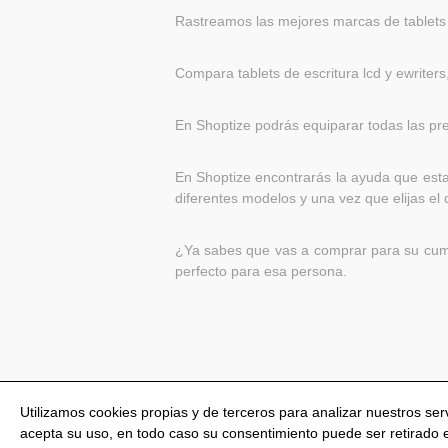
Rastreamos las mejores marcas de tablets de
Compara tablets de escritura lcd y ewriters
En Shoptize podrás equiparar todas las pres
En Shoptize encontrarás la ayuda que esta
diferentes modelos y una vez que elijas el 
¿Ya sabes que vas a comprar para su cumple
perfecto para esa persona.
Utilizamos cookies propias y de terceros para analizar nuestros se
acepta su uso, en todo caso su consentimiento puede ser retirado