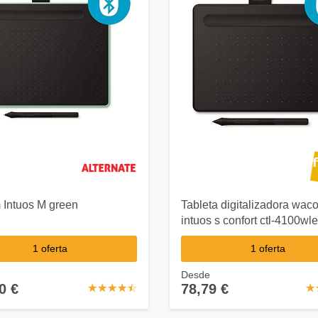
Intuos M green
Tableta digitalizadora wac
intuos s confort ctl-4100wle
negro/ CTL-4100WLK-S
1 oferta
1 oferta
Desde
0 €
78,79 €
☆
★
☆
★
☆
★
☆
★
☆
★
☆
★