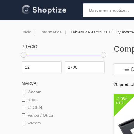
Inicio
Informática
Tablets de escritura LCD y eWrite
PRECIO
Compa
O
MARCA
20 produc
Wacom
-19%
cloen
DTO.
CLOEN
Varios / Otros
wacom