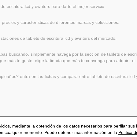
 escritura lcd y ewriters para darte el mejor servicio
, precios y características de diferentes marcas y colecciones.
taciones de tablets de escritura lcd y ewriters del mercado.
bas buscando, simplemente navega por la sección de tablets de escritu
que más te guste, elige la tienda que más te convenga para adquirir el 
años? entra en las fichas y compara entre tablets de escritura lcd y 
rvicios, mediante la obtención de los datos necesarios para perfilar s
 en cualquier momento. Puede obtener más información en la
Política 