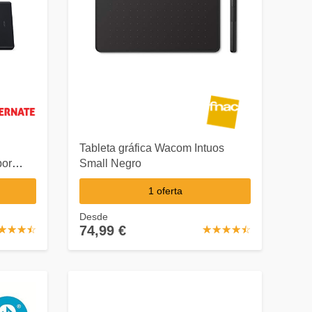
Tableta gráfica Wacom Intuos
por
Small Negro
1 oferta
eta
Desde
74,99 €
☆
★
☆
★
☆
★
☆
★
☆
★
☆
★
☆
★
☆
★
☆
★