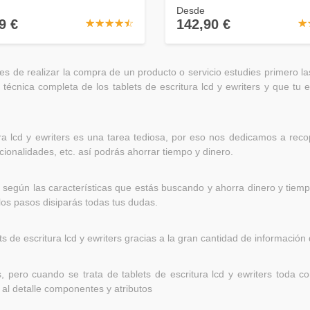
Desde
142,90 €
9 €
☆
★
☆
★
☆
★
☆
★
☆
★
☆
★
de realizar la compra de un producto o servicio estudies primero la
ha técnica completa de los tablets de escritura lcd y ewriters y que tu
 lcd y ewriters es una tarea tediosa, por eso nos dedicamos a recopi
cionalidades, etc. así podrás ahorrar tiempo y dinero.
s según las características que estás buscando y ahorra dinero y tiemp
llos pasos disiparás todas tus dudas.
ts de escritura lcd y ewriters gracias a la gran cantidad de informació
 pero cuando se trata de tablets de escritura lcd y ewriters toda 
 al detalle componentes y atributos