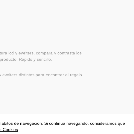
ra lcd y ewriters, compara y contrasta los
producto. Rápido y sencillo.
ewriters distintos para encontrar el regalo
us hábitos de navegación. Si continúa navegando, consideramos que
de Cookies
.