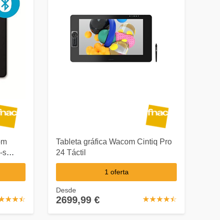
om
Tableta gráfica Wacom Cintiq Pro
-s
24 Táctil
1 oferta
Desde
2699,99 €
☆
★
☆
★
☆
★
☆
★
☆
★
☆
★
☆
★
☆
★
☆
★