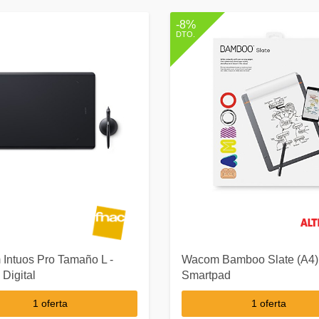
-8%
DTO.
Wacom Bamboo Slate (A4)
Intuos Pro Tamaño L -
Smartpad
 Digital
1 oferta
1 oferta