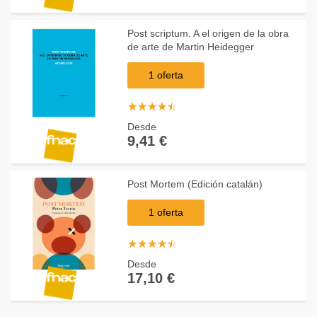
Post scriptum. A el origen de la obra
de arte de Martin Heidegger
1 oferta
☆
★
☆
★
☆
★
☆
★
☆
★
Desde
9,41 €
Post Mortem (Edición catalán)
1 oferta
☆
★
☆
★
☆
★
☆
★
☆
★
Desde
17,10 €