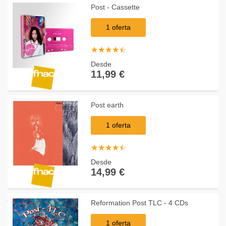
Post - Cassette
1 oferta
☆
★
☆
★
☆
★
☆
★
☆
★
Desde
11,99 €
Post earth
1 oferta
☆
★
☆
★
☆
★
☆
★
☆
★
Desde
14,99 €
Reformation Post TLC - 4 CDs
1 oferta