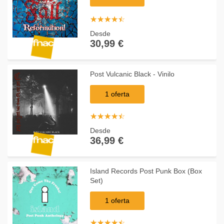
☆
★
☆
★
☆
★
☆
★
☆
★
Desde
30,99 €
Post Vulcanic Black - Vinilo
1 oferta
☆
★
☆
★
☆
★
☆
★
☆
★
Desde
36,99 €
Island Records Post Punk Box (Box
Set)
1 oferta
☆
★
☆
★
☆
★
☆
★
☆
★