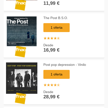
11,99 €
The Post B.S.O.
1 oferta
☆
★
☆
★
☆
★
☆
★
☆
★
Desde
16,99 €
Post pop depression - Vinilo
1 oferta
☆
★
☆
★
☆
★
☆
★
☆
★
Desde
28,99 €