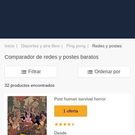
Inicio
Deportes y aire libre
Ping pong
Redes y postes
Comparador de redes y postes baratos
Filtrar
Ordenar por
32 productos encontrados
Post human survival horror
1 oferta
☆
★
☆
★
☆
★
☆
★
☆
★
Desde