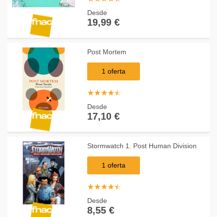
Desde
19,99 €
Post Mortem
1 oferta
☆
★
☆
★
☆
★
☆
★
☆
★
Desde
17,10 €
Stormwatch 1. Post Human Division
1 oferta
☆
★
☆
★
☆
★
☆
★
☆
★
Desde
8,55 €