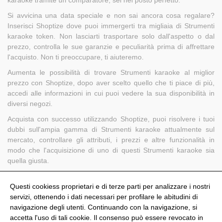
Si avvicina una data speciale e non sai ancora cosa regalare?
Inserisci Shoptize dove puoi immergerti tra migliaia di Strumenti
karaoke token. Non lasciarti trasportare solo dall'aspetto o dal
prezzo, controlla le sue garanzie e peculiarità prima di affrettare
l'acquisto. Non ti preoccupare, ti aiuteremo.
Aumenta le possibilità di trovare Strumenti karaoke al miglior
prezzo con Shoptize, dopo aver scelto quello che ti piace di più,
accedi alle informazioni in cui puoi vedere la sua disponibilità in
diversi negozi.
Acquista con successo utilizzando Shoptize, puoi risolvere i tuoi
dubbi sull'ampia gamma di Strumenti karaoke attualmente sul
mercato, controllare gli attributi, i prezzi e altre funzionalità in
modo che l'acquisizione di uno di questi Strumenti karaoke sia
quella giusta.
Trova in Shoptize il tuo alleato perfetto per confrontare Strumenti
karaoke.
Questi cookiess proprietari e di terze parti per analizzare i nostri
servizi, ottenendo i dati necessari per profilare le abitudini di
navigazione degli utenti. Continuando con la navigazione, si
accetta l'uso di tali cookie. Il consenso può essere revocato in