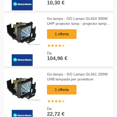
10,30 €
Go-lamps - GO Lamps GL654 300W
UHP projector lamp - projector lamps
(UHP, 300 W, 3000 h, Acer, P5206,
P5403)
1 offerta
☆
★
☆
★
☆
★
☆
★
☆
★
Da
104,96 €
Go-lamps - GO Lamps GL561 200W
UHB lampada per proiettore
1 offerta
☆
★
☆
★
☆
★
☆
★
☆
★
Da
22,72 €