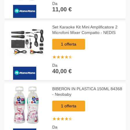
Da
11,00 €
Set Karaoke Kit Mini Amplificatore 2
Microfoni Mixer Compatto - NEDIS
1 offerta
☆
★
☆
★
☆
★
☆
★
☆
★
Da
40,00 €
BIBERON IN PLASTICA 150ML 84368
- Neobaby
1 offerta
☆
★
☆
★
☆
★
☆
★
☆
★
Da