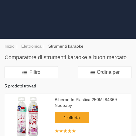
Inizio
Elettronica
Strumenti karaoke
Comparatore di strumenti karaoke a buon mercato
Filtro
Ordina per
5 prodotti trovati
Biberon In Plastica 250Ml 84369
Neobaby
1 offerta
☆
★
☆
★
☆
★
☆
★
☆
★