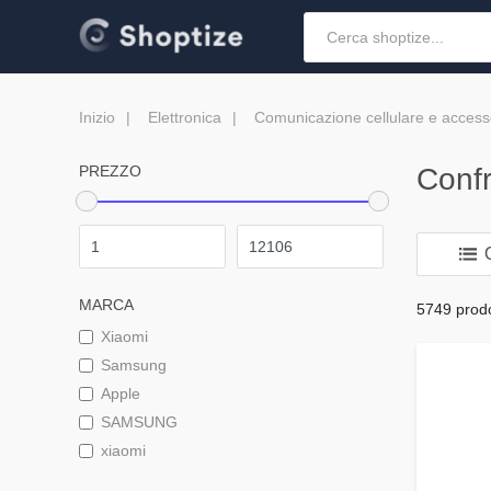
Inizio
Elettronica
Comunicazione cellulare e access
PREZZO
Confr
O
MARCA
5749 prodot
Xiaomi
Samsung
Apple
SAMSUNG
xiaomi