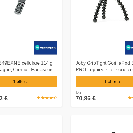
49EXNE cellulare 114 g
Joby GripTight GorillaPod 
gne, Cromo - Panasonic
PRO treppiede Telefono cel
3 gamba/gambe Nero
1 offerta
1 offerta
Da
2 €
70,86 €
☆
★
☆
★
☆
★
☆
★
☆
★
☆
★