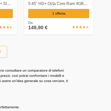
+ Slot
5.45'' HD+ Octa Core Ram 4GB
Mpx
Storage 64GB +Slot MicroSD Wi-
1 offerta
Fi / 4G LTE Fotocamera 12 MP
Android - Europa
Da
149,90 €
☆
★
☆
★
☆
★
☆
★
☆
★
☆
★
☆
★
☆
★
☆
★
i
rio consultare un comparatore di telefoni
prezzi, così potrai confrontare i modelli e
uoi avere un'idea generale su cosa cercare, ti
erfettamente.