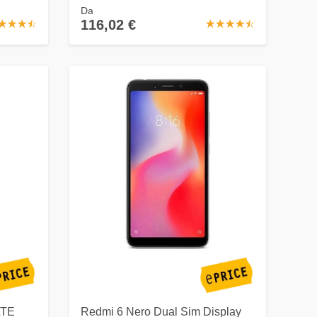
Da
116,02 €
☆
★
☆
★
☆
★
☆
★
☆
★
☆
★
☆
★
☆
★
☆
★
LTE
Redmi 6 Nero Dual Sim Display