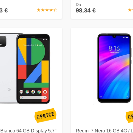
Da
3 €
98,34 €
☆
★
☆
★
☆
★
☆
★
☆
★
☆
★
 Bianco 64 GB Display 5.7''
Redmi 7 Nero 16 GB 4G / 