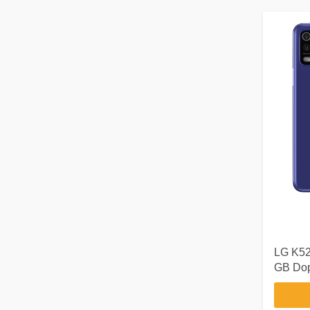
LG K52
GB Dop
Blu An