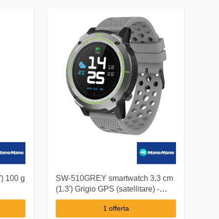
) 100 g
SW-510GREY smartwatch 3,3 cm
(1.3') Grigio GPS (satellitare) -
Denver
1 offerta