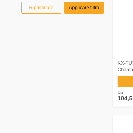
Ripristinare
Applicare filtro
KX-TU3
Champa
Da
104,5