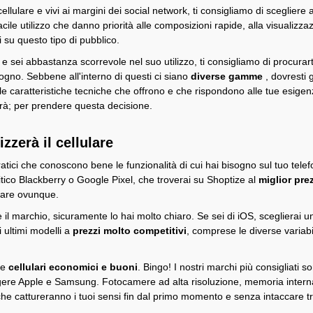
llulare e vivi ai margini dei social network, ti ​​consigliamo di scegliere 
acile utilizzo che danno priorità alle composizioni rapide, alla visualizza
 su questo tipo di pubblico.
a
e sei abbastanza scorrevole nel suo utilizzo, ti consigliamo di procura
sogno. Sebbene all'interno di questi ci siano
diverse gamme
, dovresti
e caratteristiche tecniche che offrono e che rispondono alle tue esigenz
erà; per prendere questa decisione.
zzerà il cellulare
ratici che conoscono bene le funzionalità di cui hai bisogno sul tuo telef
mitico Blackberry o Google Pixel, che troverai su Shoptize al
miglior pr
orare ovunque.
è il marchio, sicuramente lo hai molto chiaro. Se sei di iOS, sceglierai 
i ultimi modelli a
prezzi molto competitivi
, comprese le diverse variabi
he
cellulari economici e buoni
. Bingo! I nostri marchi più consigliati
ere Apple e Samsung. Fotocamere ad alta risoluzione, memoria interna,
he cattureranno i tuoi sensi fin dal primo momento e senza intaccare tr