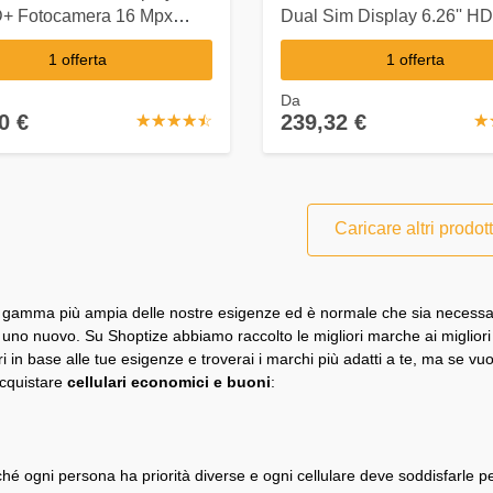
D+ Fotocamera 16 Mpx
Dual Sim Display 6.26'' HD
d
Micro SD Fotocamera 12 
1 offerta
1 offerta
Android Europa
Da
0 €
239,32 €
☆
★
☆
★
☆
★
☆
★
☆
★
☆
★
Caricare altri prodott
una gamma più ampia delle nostre esigenze ed è normale che sia necessa
e uno nuovo. Su Shoptize abbiamo raccolto le migliori marche ai migliori 
ltri in base alle tue esigenze e troverai i marchi più adatti a te, ma se v
acquistare
cellulari economici e buoni
:
 ogni persona ha priorità diverse e ogni cellulare deve soddisfarle p