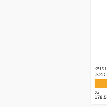
K51S 
(6.55'
4G USB
4000 m
Da
178,5