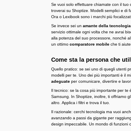
Se vuoi solo effettuare chiamate con il tuo ce
troverai su Shoptize. Modelli semplici e di f
Ora o Lexibook sono i marchi più focalizzati
Se invece sei un
amante della tecnologi
servizio ottimale ogni volta che ne avrai bi
alla potenza del suo processore, nonché all
un ottimo
comparatore mobile
che ti aiut
Come sta la persona che utili
Quello pratico: se sei uno di quegli utenti p
modelli per te. Uno dei più importanti è il 
adeguate
per comunicare, divertire e lav
Il tecnico: se la cosa più importante per te 
Samsung. In Shoptize, inoltre, ti offriamo gl
altro. Applica i filtri e trova il tuo.
Il razionale: cerchi tecnologia ma vuoi anc
avanzando a passi da gigante per raggiung
design impeccabile. Un mondo di funzioni c