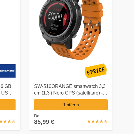
) 6 GB
SW-510ORANGE smartwatch 3,3
G USB
cm (1.3') Nero GPS (satellitare) -
000 mAh
Denver
1 offerta
Da
85,99 €
☆
★
☆
★
☆
★
☆
★
☆
★
☆
★
☆
★
☆
★
☆
★