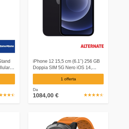
Stand
iPhone 12 15,5 cm (6.1") 256 GB
lulare
Doppia SIM 5G Nero iOS 14,
Handy
1 offerta
Da
1084,00 €
☆
★
☆
★
☆
★
☆
★
☆
★
☆
★
☆
★
☆
★
☆
★