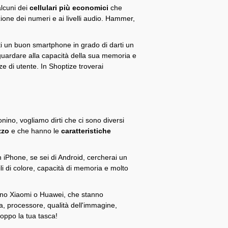
alcuni dei
cellulari più economici
che
zione dei numeri e ai livelli audio. Hammer,
rti un buon smartphone in grado di darti un
 guardare alla capacità della sua memoria e
e di utente. In Shoptize troverai
onino, vogliamo dirti che ci sono diversi
ezzo
e che hanno le
caratteristiche
un iPhone, se sei di Android, cercherai un
li di colore, capacità di memoria e molto
 sono Xiaomi o Huawei, che stanno
 processore, qualità dell'immagine,
oppo la tua tasca!