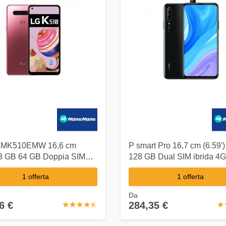
LMK510EMW 16,6 cm
P smart Pro 16,7 cm (6.59'
) 3 GB 64 GB Doppia SIM
128 GB Dual SIM ibrida 4
 tipo-C Rosa Android 9.0
tipo-C Nero Android 9.0 4
1 offerta
1 offerta
Ah - LG
- Huawei
Da
6 €
284,35 €
☆
★
☆
★
☆
★
☆
★
☆
★
☆
★