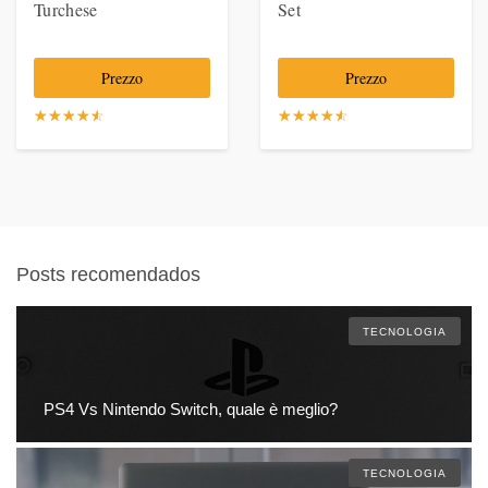
Turchese
Set
Prezzo
Prezzo
☆
★
☆
★
☆
★
☆
★
☆
★
☆
★
☆
★
☆
★
☆
★
☆
★
Posts recomendados
TECNOLOGIA
PS4 Vs Nintendo Switch, quale è meglio?
TECNOLOGIA