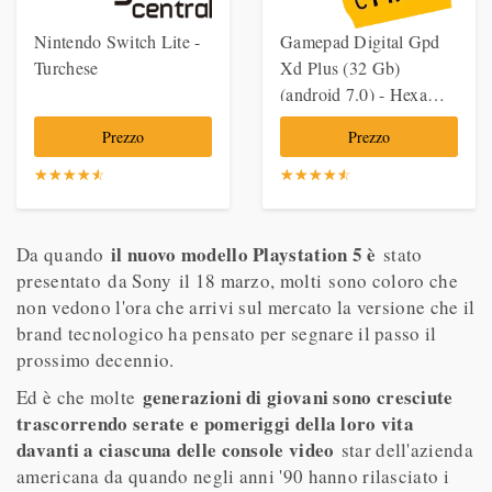
Nintendo Switch Lite -
Gamepad Digital Gpd
Turchese
Xd Plus (32 Gb)
(android 7.0) - Hexa
Core Gaming Tablet 5''
Prezzo
Prezzo
Con Emulatori E Roms
Per Playstation, Psp,
☆
★
☆
★
☆
★
☆
★
☆
★
☆
★
☆
★
☆
★
☆
★
☆
★
Nintendo 64, Gameboy,
Sega, Arcade Mame,
il nuovo modello Playstation 5 è
Dreamcast
Da quando
stato
presentato da Sony il 18 marzo, molti sono coloro che
non vedono l'ora che arrivi sul mercato la versione che il
brand tecnologico ha pensato per segnare il passo il
prossimo decennio.
generazioni di giovani sono cresciute
Ed è che molte
trascorrendo serate e pomeriggi della loro vita
davanti a ciascuna delle console video
star dell'azienda
americana da quando negli anni '90 hanno rilasciato i