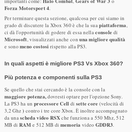
Halo Combat
Gears of War 3
importanti come:
,
o
Forza Motorsport 4
.
Per terminare questa sezione, qualcosa per cui siamo in
piattaforma
grado di discutere la Xbox 360 è che la sua
,
console
ci dà l'opportunità di godere di essa nella
di
Microsoft
una migliore qualità
, visualizzati anche con
meno costosi
e sono
rispetto alla PS3.
In quali aspetti è migliore PS3 Vs Xbox 360?
Più potenza e componenti sulla PS3
Se quello che stai cercando è la console con la
maggiore potenza,
dovresti optare per l'opzione Sony.
processore Cell
sette core
La PS3 ha un
di
(velocità di
)
3,2 Ghz
contro i tre core Xbox. È inoltre accompagnato
scheda video RSX
da una
che funziona a 550 Mhz, 512
RAM
memoria
GDDR3
MB di
e 512 MB di
video
.