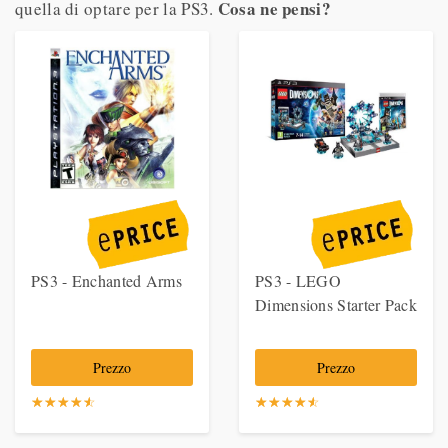
Cosa ne pensi?
quella di optare per la PS3.
PS3 - Enchanted Arms
PS3 - LEGO
Dimensions Starter Pack
Prezzo
Prezzo
☆
★
☆
★
☆
★
☆
★
☆
★
☆
★
☆
★
☆
★
☆
★
☆
★