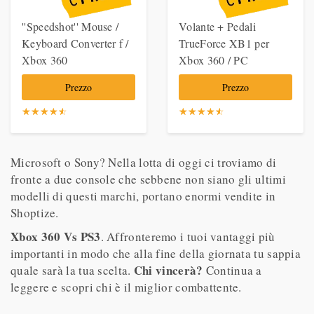
''Speedshot'' Mouse /
Volante + Pedali
Keyboard Converter f /
TrueForce XB1 per
Xbox 360
Xbox 360 / PC
Prezzo
Prezzo
☆
★
☆
★
☆
★
☆
★
☆
★
☆
★
☆
★
☆
★
☆
★
☆
★
Microsoft o Sony? Nella lotta di oggi ci troviamo di
fronte a due console che sebbene non siano gli ultimi
modelli di questi marchi, portano enormi vendite in
Shoptize.
Xbox 360 Vs PS3
. Affronteremo i tuoi vantaggi più
importanti in modo che alla fine della giornata tu sappia
Chi vincerà?
quale sarà la tua scelta.
Continua a
leggere e scopri chi è il miglior combattente.