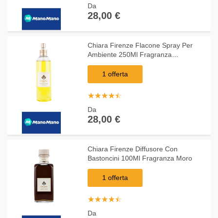
Da
28,00 €
Chiara Firenze Flacone Spray Per
Ambiente 250Ml Fragranza
Hypericum
1 offerta
☆
★
☆
★
☆
★
☆
★
☆
★
Da
28,00 €
Chiara Firenze Diffusore Con
Bastoncini 100Ml Fragranza Moro
1 offerta
☆
★
☆
★
☆
★
☆
★
☆
★
Da