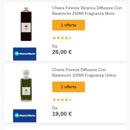
Chiara Firenze Ricarica Diffusore Con
Bastoncini 250Ml Fragranza Moro
1 offerta
☆
★
☆
★
☆
★
☆
★
☆
★
Da
26,00 €
Chiara Firenze Diffusore Con
Bastoncini 100Ml Fragranza Urtica
1 offerta
☆
★
☆
★
☆
★
☆
★
☆
★
Da
19,00 €