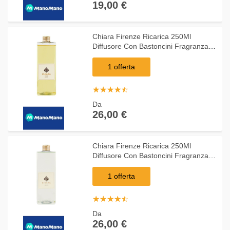
19,00 €
Chiara Firenze Ricarica 250Ml
Diffusore Con Bastoncini Fragranza
Agrumi
1 offerta
☆
★
☆
★
☆
★
☆
★
☆
★
Da
26,00 €
Chiara Firenze Ricarica 250Ml
Diffusore Con Bastoncini Fragranza
Thymus
1 offerta
☆
★
☆
★
☆
★
☆
★
☆
★
Da
26,00 €