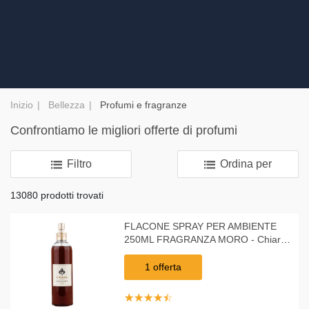
Inizio
Bellezza
Profumi e fragranze
Confrontiamo le migliori offerte di profumi
Filtro
Ordina per
13080 prodotti trovati
FLACONE SPRAY PER AMBIENTE
250ML FRAGRANZA MORO - Chiara
Firenze
1 offerta
☆
★
☆
★
☆
★
☆
★
☆
★