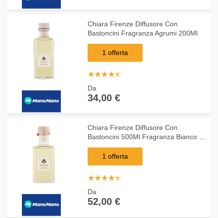
Chiara Firenze Diffusore Con
Bastoncini Fragranza Agrumi 200Ml
1 offerta
☆
★
☆
★
☆
★
☆
★
☆
★
Da
34,00 €
Chiara Firenze Diffusore Con
Bastoncini 500Ml Fragranza Bianco Di
Bacco
1 offerta
☆
★
☆
★
☆
★
☆
★
☆
★
Da
52,00 €