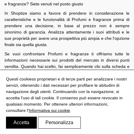
e fragranze? Siete venuti nel posto giusto
In Shoptize siamo a favore di prendere in considerazione le
caratteristiche e le funzionalità di Profumi e fragranze prima di
prendere una decisione, in base al prezzo non è sempre
sinonimo di garanzia. Analizza attentamente i suoi attributi e le
sue proprietà per avere una prospettiva più ampia e che l'opzione
finale sia quella giusta.
Se vuoi confrontare Profumi e fragranze ti offriamo tutte le
informazioni necessarie sui prodotti del mercato in diversi punti
vendita. Quando hai scelto, fai semplicemente clic sulla scheda e
troverai tutte le sue funzionalità e caratteristiche e anche dove
acquistarlo.
Questi cookiess proprietari e di terze parti per analizzare i nostri
servizi, ottenendo i dati necessari per profilare le abitudini di
navigazione degli utenti. Continuando con la navigazione, si
accetta l'uso di tali cookie. Il consenso può essere revocato in
qualsiasi momento. Per ottenere ulteriori informazioni,
@Shoptize 2026
consultare l'
Informativa sui cookie
.
Spagna
Francia
Nigeria
FAQS
Politica di privacy
Avviso Legale
Informativa sui cookie
Accetta
Personalizza
Configura i cookies