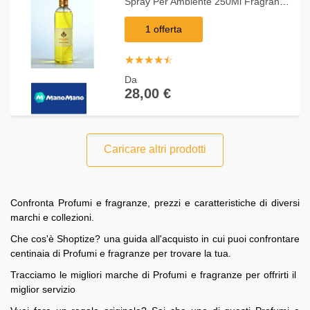
Spray Per Ambiente 250Ml Fragranza
Agrumi
1 offerta
☆
★
☆
★
☆
★
☆
★
☆
★
Da
28,00 €
Caricare altri prodotti
Confronta Profumi e fragranze, prezzi e caratteristiche di diversi
marchi e collezioni.
Che cos'è Shoptize? una guida all'acquisto in cui puoi confrontare
centinaia di Profumi e fragranze per trovare la tua.
Tracciamo le migliori marche di Profumi e fragranze per offrirti il ​​
miglior servizio