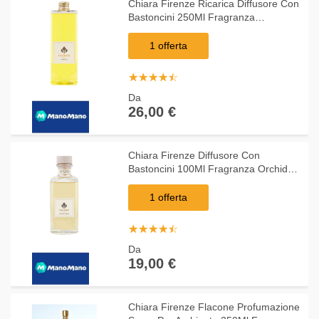
Chiara Firenze Ricarica Diffusore Con
Bastoncini 250Ml Fragranza
Hypericum
1 offerta
☆
★
☆
★
☆
★
☆
★
☆
★
Da
26,00 €
Chiara Firenze Diffusore Con
Bastoncini 100Ml Fragranza Orchidea
Selvatica
1 offerta
☆
★
☆
★
☆
★
☆
★
☆
★
Da
19,00 €
Chiara Firenze Flacone Profumazione