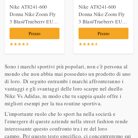
Nike AT8241-600
Nike AT8241-600
Donna Nike Zoom Fly
Donna Nike Zoom Fly
3 Blast/Trueberry EU
3 Blast/Trueberry EU
38
38.5
Prezzo
Prezzo
☆
★
☆
★
☆
★
☆
★
☆
★
☆
★
☆
★
☆
★
☆
★
☆
★
Sono i marchi sportivi più popolari, non c'è persona al
mondo che non abbia mai posseduto un prodotto di uno
di loro. Di seguito entrambi i marchi affronteranno i
vantaggi e gli svantaggi delle loro scarpe nel duello
Nike Vs Adidas, in modo che tu sappia quale offre i
migliori esempi per la tua routine sportiva.
L'importante ruolo che lo sport ha nella società e
l'emergere di queste aziende nella street fashion rende
interessante questo confronto tra i re del loro
campo. Per questo testo specifico, ci concentreremo sui