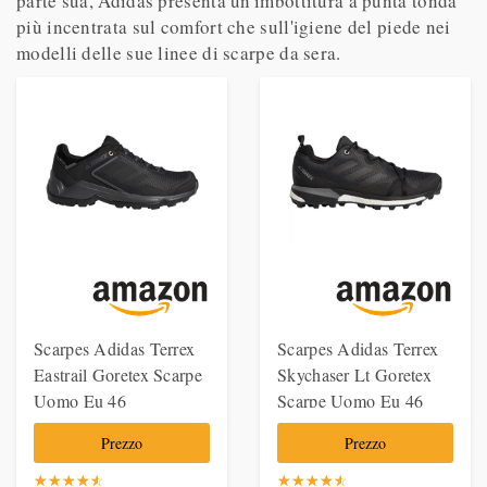
parte sua, Adidas presenta un'imbottitura a punta tonda
più incentrata sul comfort che sull'igiene del piede nei
modelli delle sue linee di scarpe da sera.
Scarpes Adidas Terrex
Scarpes Adidas Terrex
Eastrail Goretex Scarpe
Skychaser Lt Goretex
Uomo Eu 46
Scarpe Uomo Eu 46
Prezzo
Prezzo
☆
★
☆
★
☆
★
☆
★
☆
★
☆
★
☆
★
☆
★
☆
★
☆
★