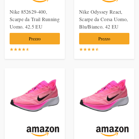
Nike 852629-400,
Nike Odyssey React,
Scarpe da Trail Running
Scarpe da Corsa Uomo,
Uomo, 42.5 EU
Blu/Bianco, 42 EU
Prezzo
Prezzo
☆
★
☆
★
☆
★
☆
★
☆
★
☆
★
☆
★
☆
★
☆
★
☆
★