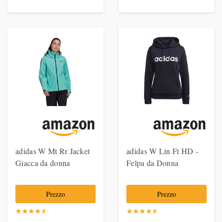
adidas W Mt Rr Jacket
adidas W Lin Ft HD -
Giacca da donna
Felpa da Donna
Prezzo
Prezzo
☆
★
☆
★
☆
★
☆
★
☆
★
☆
★
☆
★
☆
★
☆
★
☆
★