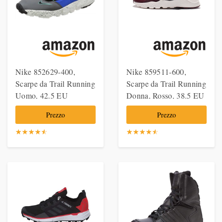
Nike 852629-400,
Nike 859511-600,
Scarpe da Trail Running
Scarpe da Trail Running
Uomo, 42.5 EU
Donna, Rosso, 38.5 EU
Prezzo
Prezzo
☆
★
☆
★
☆
★
☆
★
☆
★
☆
★
☆
★
☆
★
☆
★
☆
★