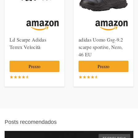
Ld Scarpe Adidas
adidas Uomo Gsg-9.2
Terrex Velocità
scarpe sportive, Nero,
46 EU
Prezzo
Prezzo
☆
★
☆
★
☆
★
☆
★
☆
★
☆
★
☆
★
☆
★
☆
★
☆
★
Posts recomendados