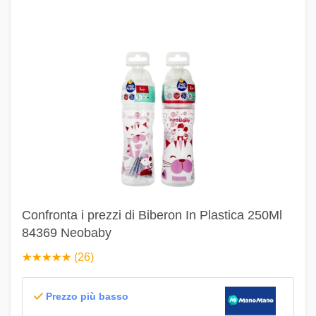
Confronta i prezzi di Biberon In Plastica 250Ml
84369 Neobaby
☆
★
☆
★
☆
★
☆
★
☆
★
(26)
Prezzo più basso