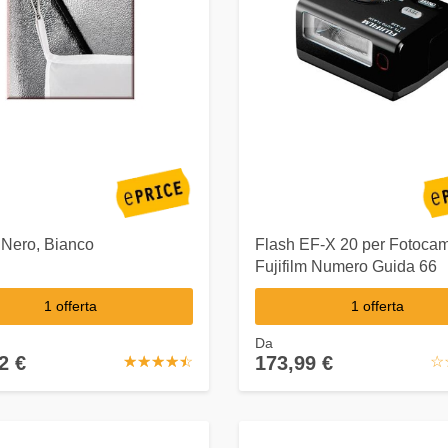
 Nero, Bianco
Flash EF-X 20 per Fotoca
Fujifilm Numero Guida 66
1 offerta
1 offerta
Da
2 €
173,99 €
☆
★
☆
★
☆
★
☆
★
☆
★
☆
★