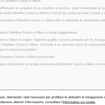
p di Obiettivo Canon e Nikon.
ttuare un acquisto di un prodotto o servizio, studi innanzitutto le qual
a della Obiettivo Canon e Nikon e che la tua scelta sia fatta in base a u
ratore Obiettivo Canon e Nikon che ti consente di analizzare tutte l
questi Obiettivo Canon e Nikon e scegli saggiamente.
on e Nikon al miglior rapporto qualità / prezzo pensato per te di ac
ni Obiettivo Canon e Nikon. Di fronte a un mercato pieno di concorren
tano la soluzione perfetta.
i Obiettivo Canon e Nikon sul mercato.
e puoi confrontare un'ampia selezione di Obiettivo Canon e Nikon in modo 
vizi, ottenendo i dati necessari per profilare le abitudini di navigazione 
tenere ulteriori informazioni, consultare l'
Informativa sui cookie
.