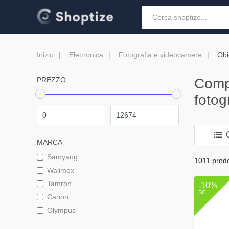
Inizio
Elettronica
Fotografia e videocamere
Obi
PREZZO
Comp
fotog
O
MARCA
Samyang
1011 prodot
Walimex
Tamron
-10%
SC.
Canon
Olympus