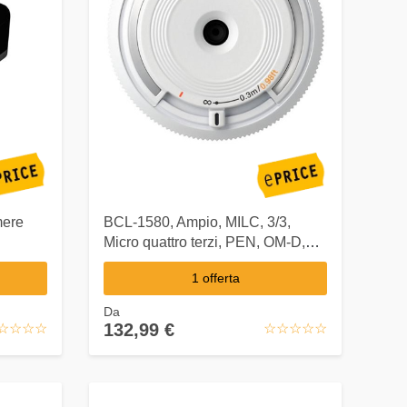
mere
BCL-1580, Ampio, MILC, 3/3,
Micro quattro terzi, PEN, OM-D,
Bianco
1 offerta
Da
132,99 €
☆
★
☆
★
☆
★
☆
★
☆
★
☆
★
☆
★
☆
★
☆
★