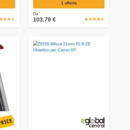
1 offerta
Da
103,79 €
☆
★
☆
★
☆
★
☆
★
☆
★
☆
★
☆
★
☆
★
☆
★