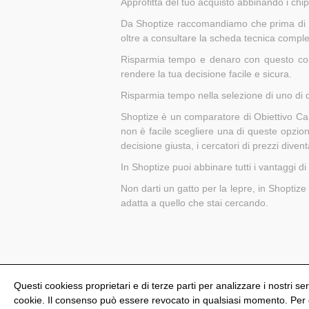
Approfitta del tuo acquisto abbinando i chi
Da Shoptize raccomandiamo che prima di effe
oltre a consultare la scheda tecnica complet
Risparmia tempo e denaro con questo compa
rendere la tua decisione facile e sicura.
Risparmia tempo nella selezione di uno di 
Shoptize è un comparatore di Obiettivo Can
non è facile scegliere una di queste opzio
decisione giusta, i cercatori di prezzi diven
In Shoptize puoi abbinare tutti i vantaggi d
Non darti un gatto per la lepre, in Shoptiz
adatta a quello che stai cercando.
Questi cookiess proprietari e di terze parti per analizzare i nostri ser
cookie. Il consenso può essere revocato in qualsiasi momento. Per ot