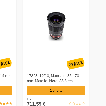
- 14 mm,
17323, 12/10, Manuale, 35 - 70
mm, Metallo, Nero, 83,3 cm
1 offerta
Da
711,59 €
☆
★
☆
★
☆
★
☆
★
☆
★
☆
★
☆
★
☆
★
☆
★