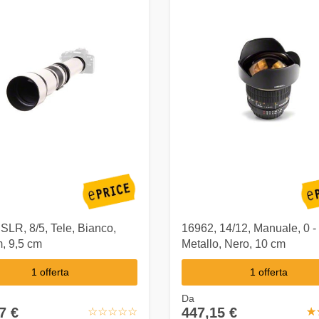
SLR, 8/5, Tele, Bianco,
16962, 14/12, Manuale, 0 
, 9,5 cm
Metallo, Nero, 10 cm
1 offerta
1 offerta
Da
7 €
447,15 €
☆
★
☆
★
☆
★
☆
★
☆
★
☆
★