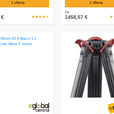
1 offerta
1 offerta
Da
 €
1458,57 €
☆
★
☆
★
☆
★
☆
★
☆
★
☆
★