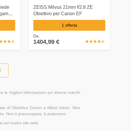
iede
ZEISS Milvus 21mm f/2.8 ZE
3 gamba
Obiettivo per Canon EF
1 offerta
Da
1404,99 €
☆
★
☆
★
☆
★
☆
★
☆
★
☆
★
☆
★
☆
★
☆
★
i
le migliori informazioni sui diversi marchi
iaia di Obiettivo Canon e Nikon token. Non
isto. Non ti preoccupare, ti aiuteremo.
i sul nostro sito web.