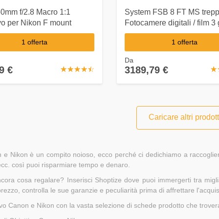
50mm f/2.8 Macro 1:1
System FSB 8 FT MS trepp
vo per Nikon F mount
Fotocamere digitali / film 
/ gambe Nero
1 offerta
1 offerta
Da
9 €
3189,79 €
☆
★
☆
★
☆
★
☆
★
☆
★
☆
★
Caricare altri prodott
 Nikon è un compito noioso, ecco perché ci dedichiamo a raccogliere 
 ecc. così puoi risparmiare tempo e denaro.
ncora cosa regalare? Inserisci Shoptize dove puoi immergerti tra migl
 prezzo, controlla le sue garanzie e peculiarità prima di affrettare l'acqu
tivo Canon e Nikon con la vasta selezione di schede prodotto che trovera