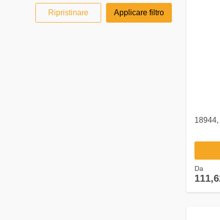
Ripristinare
Applicare filtro
18944,
Da
111,6