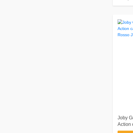
Joby GripTight Action Kit treppiede
Action
Nero,