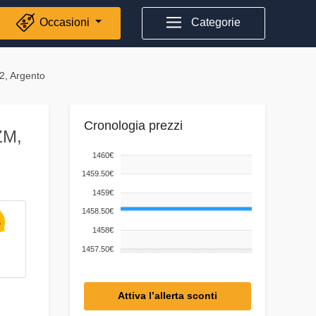
Occasioni
Categorie
2, Argento
Cronologia prezzi
ZM,
1460€
1459.50€
1459€
1458.50€
1458€
1457.50€
Attiva l’allerta sconti