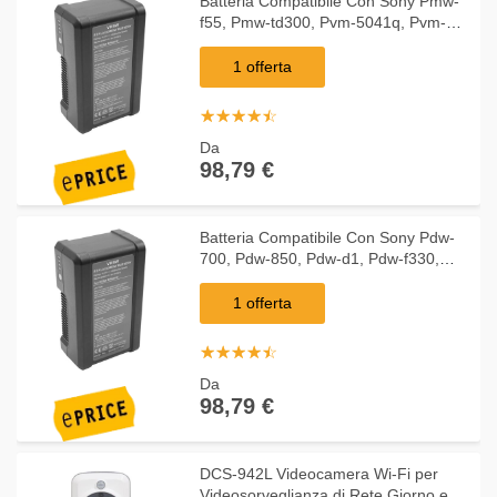
Batteria Compatibile Con Sony Pmw-
f55, Pmw-td300, Pvm-5041q, Pvm-
6041qm Videocamera Camcorder
(10400mah, 14,8v, Li-ion)
1 offerta
☆
★
☆
★
☆
★
☆
★
☆
★
Da
98,79 €
Batteria Compatibile Con Sony Pdw-
700, Pdw-850, Pdw-d1, Pdw-f330,
Pdw-f330k Videocamera Camcorder
(10400mah, 14,8v, Li-ion)
1 offerta
☆
★
☆
★
☆
★
☆
★
☆
★
Da
98,79 €
DCS-942L Videocamera Wi-Fi per
Videosorveglianza di Rete Giorno e