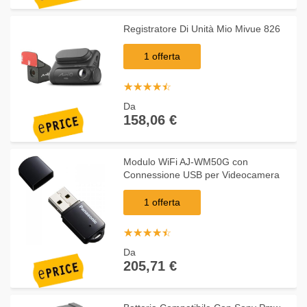
Registratore Di Unità Mio Mivue 826
1 offerta
☆
★
☆
★
☆
★
☆
★
☆
★
Da
158,06 €
Modulo WiFi AJ-WM50G con
Connessione USB per Videocamera
1 offerta
☆
★
☆
★
☆
★
☆
★
☆
★
Da
205,71 €