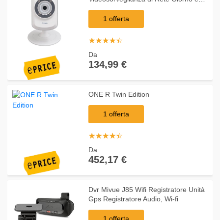
Notte con MicroSD Inclusa Card
Mydlink
1 offerta
☆
★
☆
★
☆
★
☆
★
☆
★
Da
134,99 €
ONE R Twin Edition
1 offerta
☆
★
☆
★
☆
★
☆
★
☆
★
Da
452,17 €
Dvr Mivue J85 Wifi Registratore Unità
Gps Registratore Audio, Wi-fi
1 offerta