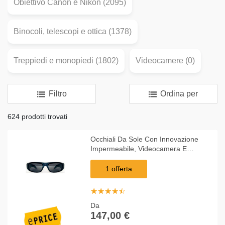
Obiettivo Canon e Nikon (2095)
Binocoli, telescopi e ottica (1378)
Treppiedi e monopiedi (1802)
Videocamere (0)
Filtro
Ordina per
624 prodotti trovati
Occhiali Da Sole Con Innovazione
Impermeabile, Videocamera E
Memoria Integrate
1 offerta
☆
★
☆
★
☆
★
☆
★
☆
★
Da
147,00 €