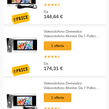
☆
★
☆
★
☆
★
☆
★
☆
★
Da
144,64 €
Videocitofono Domestico
Videocitofono Monitor Da 7 Pollici,
Videocamera Per Campanello Con
Scheda Di Memoria [ p201s1m706s1]
1 offerta
☆
★
☆
★
☆
★
☆
★
☆
★
Da
174,31 €
Videocitofono Domestico
Videocitofono Monitor Da 7 Pollici,
Videocamera Per Campanello Con
Scheda Di Memoria [ p201s1m706s1-
1 offerta
bin]
☆
★
☆
★
☆
★
☆
★
☆
★