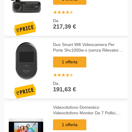
☆
★
☆
★
☆
★
☆
★
☆
★
Da
217,39 €
Duo Smart Wifi Videocamera Per
Porte Shc1000w-s (senza Rilevatore
Di Movimento)
1 offerta
☆
★
☆
★
☆
★
☆
★
☆
★
Da
191,63 €
Videocitofono Domestico
Videocitofono Monitor Da 7 Pollici,
Videocamera Per Campanello Con
Scheda Di Memoria [ m706s1-emb]
1 offerta