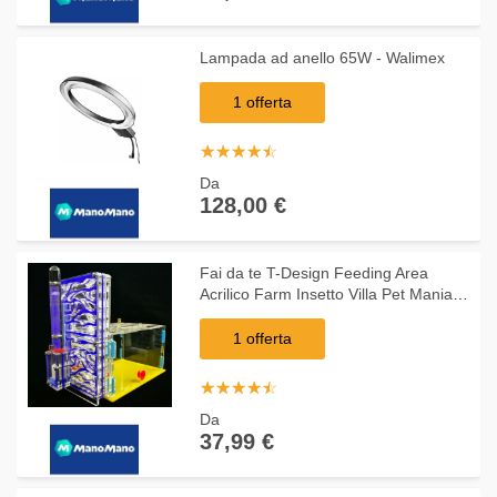
Lampada ad anello 65W - Walimex
1 offerta
☆
★
☆
★
☆
★
☆
★
☆
★
Da
128,00 €
Fai da te T-Design Feeding Area
Acrilico Farm Insetto Villa Pet Mania
House Ant Nest Regalo di
compleanno regalo,Blu,
1 offerta
☆
★
☆
★
☆
★
☆
★
☆
★
Da
37,99 €