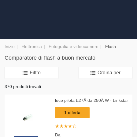
Inizio
Elettronica
Fotografia e videocamere
Flash
Comparatore di flash a buon mercato
Filtro
Ordina per
370 prodotti trovati
luce pilota E27Â da 250Â W - Linkstar
1 offerta
☆
★
☆
★
☆
★
☆
★
☆
★
Da