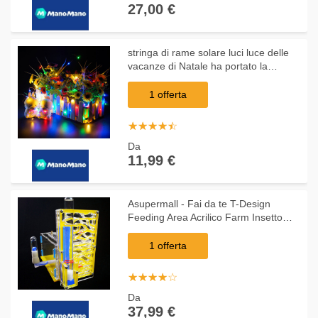
27,00 €
stringa di rame solare luci luce delle
vacanze di Natale ha portato la
lampada a 20 metri di lunghezza della
canna 200 + spia lampeggiante
1 offerta
acceso
☆
★
☆
★
☆
★
☆
★
☆
★
Da
11,99 €
Asupermall - Fai da te T-Design
Feeding Area Acrilico Farm Insetto
Villa Pet Mania House Ant Nest
Regalo di compleanno regalo,Giallo,
1 offerta
☆
★
☆
★
☆
★
☆
★
☆
★
Da
37,99 €