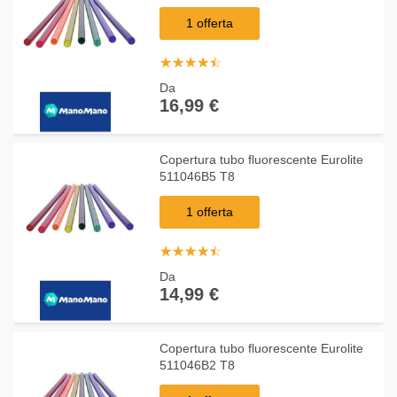
1 offerta
☆
★
☆
★
☆
★
☆
★
☆
★
Da
16,99 €
Copertura tubo fluorescente Eurolite
511046B5 T8
1 offerta
☆
★
☆
★
☆
★
☆
★
☆
★
Da
14,99 €
Copertura tubo fluorescente Eurolite
511046B2 T8