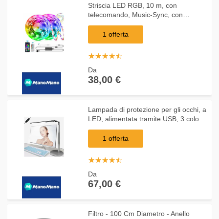
Striscia LED RGB, 10 m, con
telecomando, Music-Sync, con
controllo app, regolazione timer,
cambiamento di colore, per la casa, la
1 offerta
cucina, le feste
☆
★
☆
★
☆
★
☆
★
☆
★
Da
38,00 €
Lampada di protezione per gli occhi, a
LED, alimentata tramite USB, 3 colori
di colore e luminositÃ regolabile in 5
livelli, per ufficio, camera da
1 offerta
☆
★
☆
★
☆
★
☆
★
☆
★
Da
67,00 €
Filtro - 100 Cm Diametro - Anello