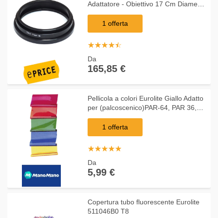
Adattatore - Obiettivo 17 Cm Diametro
Ts-E F / 4 - Lfhcar17Tse
1 offerta
☆
★
☆
★
☆
★
☆
★
☆
★
Da
165,85 €
Pellicola a colori Eurolite Giallo Adatto
per (palcoscenico)PAR-64, PAR 36,
PAR-56
1 offerta
☆
★
☆
★
☆
★
☆
★
☆
★
Da
5,99 €
Copertura tubo fluorescente Eurolite
511046B0 T8