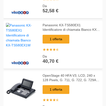
Da
52,58 €
Panasonic KX-TS580EX1
Identificatore di chiamata Bianco KX-
TS580EX1W
1 offerta
☆
★
☆
★
☆
★
☆
★
☆
★
Da
40,70 €
OpenStage 40 HFA V3, LCD, 240 x
128 Pixels, G. 711, G. 722, G. 729A,
G. 729B, IEEE 802.1Q, IEEE 802.3af,
802.1x RADIUS, 27 cm
1 offerta
☆
★
☆
★
☆
★
☆
★
☆
★