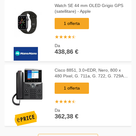
Watch SE 44 mm OLED Grigio GPS
(satellitare) - Apple
1 offerta
☆
★
☆
★
☆
★
☆
★
☆
★
Da
438,86 €
Cisco 8851, 3.0+EDR, Nero, 800 x
480 Pixel, G. 711a, G. 722, G. 729A,
iLBC, SIP, SPD, UDP, GARP, DNS,
TFTP, HTTPS, VLAN, RTP, RTCP,
1 offerta
PPDP, IEEE 802.3ab, IEEE 802.3af,
IEEE 802.3at, IEEE 802.3i, IEEE
☆
★
☆
★
☆
★
☆
★
☆
★
802.3u
Da
362,38 €