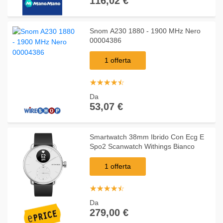
116,02 €
Snom A230 1880 - 1900 MHz Nero
00004386
1 offerta
☆
★
☆
★
☆
★
☆
★
☆
★
Da
53,07 €
Smartwatch 38mm Ibrido Con Ecg E
Spo2 Scanwatch Withings Bianco
1 offerta
☆
★
☆
★
☆
★
☆
★
☆
★
Da
279,00 €