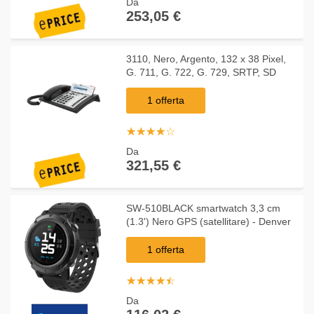
Da
253,05 €
3110, Nero, Argento, 132 x 38 Pixel,
G. 711, G. 722, G. 729, SRTP, SD
1 offerta
☆
★
☆
★
☆
★
☆
★
☆
★
Da
321,55 €
SW-510BLACK smartwatch 3,3 cm
(1.3') Nero GPS (satellitare) - Denver
1 offerta
☆
★
☆
★
☆
★
☆
★
☆
★
Da