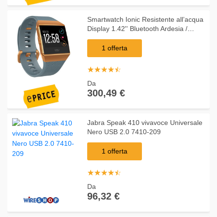
Smartwatch Ionic Resistente all’acqua
Display 1.42'' Bluetooth Ardesia /
Terra Bruciata - Italia
1 offerta
☆
★
☆
★
☆
★
☆
★
☆
★
Da
300,49 €
Jabra Speak 410 vivavoce Universale
Nero USB 2.0 7410-209
1 offerta
☆
★
☆
★
☆
★
☆
★
☆
★
Da
96,32 €