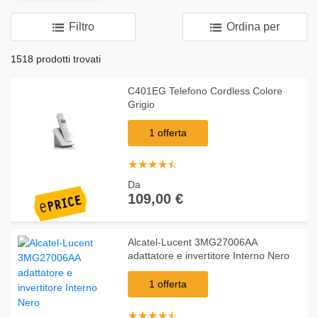
Filtro
Ordina per
1518 prodotti trovati
C401EG Telefono Cordless Colore
Grigio
1 offerta
☆
★
☆
★
☆
★
☆
★
☆
★
Da
109,00 €
Alcatel-Lucent 3MG27006AA
adattatore e invertitore Interno Nero
1 offerta
☆
★
☆
★
☆
★
☆
★
☆
★