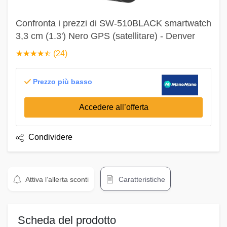
Confronta i prezzi di SW-510BLACK smartwatch
3,3 cm (1.3') Nero GPS (satellitare) - Denver
☆
★
☆
★
☆
★
☆
★
☆
★
(24)
Prezzo più basso
Accedere all’offerta
Condividere
Attiva l’allerta sconti
Caratteristiche
Scheda del prodotto