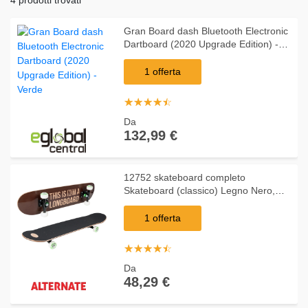
Gran Board dash Bluetooth Electronic
Dartboard (2020 Upgrade Edition) -
Verde
1 offerta
☆
★
☆
★
☆
★
☆
★
☆
★
Da
132,99 €
12752 skateboard completo
Skateboard (classico) Legno Nero,
Marrone
1 offerta
☆
★
☆
★
☆
★
☆
★
☆
★
Da
48,29 €