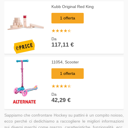
Kubb Original Red King
1 offerta
☆
★
☆
★
☆
★
☆
★
☆
★
Da
117,11 €
11054, Scooter
1 offerta
☆
★
☆
★
☆
★
☆
★
☆
★
Da
42,29 €
Sappiamo che confrontare Hockey su pattini è un compito noioso,
ecco perché ci dedichiamo a raccogliere le migliori informazioni
sui diversi marchi come prezzo, caratteristiche, funzionalità, ecc.