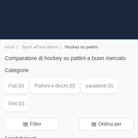
Inizio
Sport all'aria libera
Hockey su pattini
Comparatore di hockey su pattini a buon mercato
Categorie
Pali (0)
Palloni e dischi (0)
paradenti (0)
Reti (0)
Filtro
Ordina per
4 prodotti trovati