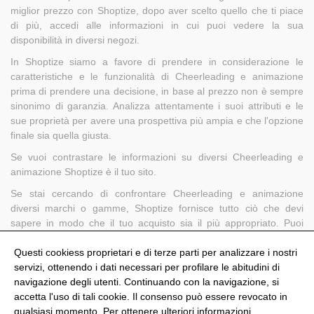
miglior prezzo con Shoptize, dopo aver scelto quello che ti piace
di più, accedi alle informazioni in cui puoi vedere la sua
disponibilità in diversi negozi.
In Shoptize siamo a favore di prendere in considerazione le
caratteristiche e le funzionalità di Cheerleading e animazione
prima di prendere una decisione, in base al prezzo non è sempre
sinonimo di garanzia. Analizza attentamente i suoi attributi e le
sue proprietà per avere una prospettiva più ampia e che l'opzione
finale sia quella giusta.
Se vuoi contrastare le informazioni su diversi Cheerleading e
animazione Shoptize è il tuo sito.
Se stai cercando di confrontare Cheerleading e animazione
diversi marchi o gamme, Shoptize fornisce tutto ciò che devi
sapere in modo che il tuo acquisto sia il più appropriato. Puoi
trovare da schede tecniche, prezzi e fino a che punto puoi
acquistare i prodotti. Decidere non è mai stato così facile.
Questi cookiess proprietari e di terze parti per analizzare i nostri
servizi, ottenendo i dati necessari per profilare le abitudini di
navigazione degli utenti. Continuando con la navigazione, si
accetta l'uso di tali cookie. Il consenso può essere revocato in
qualsiasi momento. Per ottenere ulteriori informazioni,