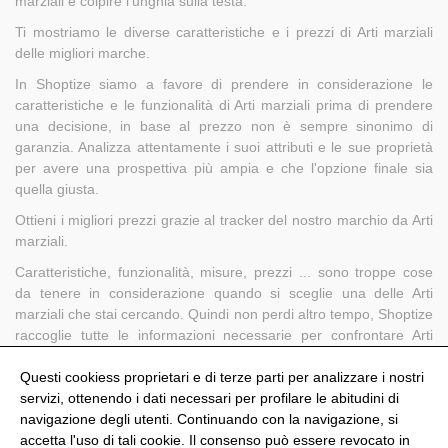
marziali e colpire l'unghia sulla testa.
Ti mostriamo le diverse caratteristiche e i prezzi di Arti marziali
delle migliori marche.
In Shoptize siamo a favore di prendere in considerazione le
caratteristiche e le funzionalità di Arti marziali prima di prendere
una decisione, in base al prezzo non è sempre sinonimo di
garanzia. Analizza attentamente i suoi attributi e le sue proprietà
per avere una prospettiva più ampia e che l'opzione finale sia
quella giusta.
Ottieni i migliori prezzi grazie al tracker del nostro marchio da Arti
marziali.
Caratteristiche, funzionalità, misure, prezzi ... sono troppe cose
da tenere in considerazione quando si sceglie una delle Arti
marziali che stai cercando. Quindi non perdi altro tempo, Shoptize
raccoglie tutte le informazioni necessarie per confrontare Arti
marziali di tutti i marchi e aiutarti a prendere la decisione che ti
avvantaggia di più.
Questi cookiess proprietari e di terze parti per analizzare i nostri
servizi, ottenendo i dati necessari per profilare le abitudini di
navigazione degli utenti. Continuando con la navigazione, si
accetta l'uso di tali cookie. Il consenso può essere revocato in