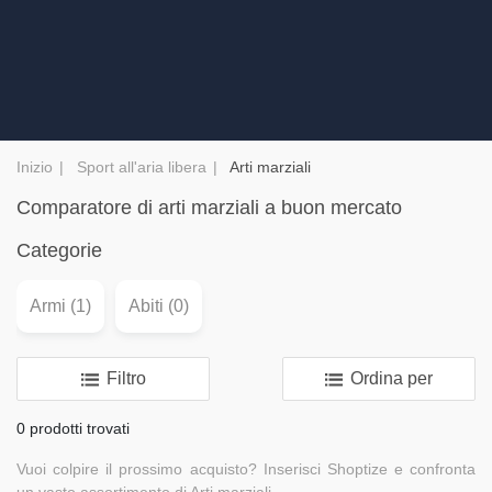
Inizio
Sport all'aria libera
Arti marziali
Comparatore di arti marziali a buon mercato
Categorie
Armi (1)
Abiti (0)
Filtro
Ordina per
0 prodotti trovati
Vuoi colpire il prossimo acquisto? Inserisci Shoptize e confronta
un vasto assortimento di Arti marziali.