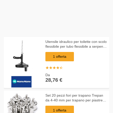
Utensile idraulico per toilette con scolo
flessibile per tubo flessibile a serpente
a coclea per svuotatore 5M di scarico
- INSMA
1 offerta
☆
★
☆
★
☆
★
☆
★
☆
★
Da
28,76 €
Set 20 pezzi fori per trapano Trepan
da 4-40 mm per trapano per piastrelle
di vetro - INSMA
1 offerta