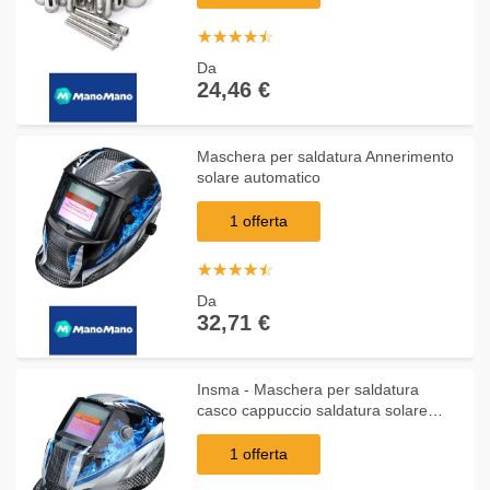
☆
★
☆
★
☆
★
☆
★
☆
★
Da
24,46 €
Maschera per saldatura Annerimento
solare automatico
1 offerta
☆
★
☆
★
☆
★
☆
★
☆
★
Da
32,71 €
Insma - Maschera per saldatura
casco cappuccio saldatura solare
automatica Blu
1 offerta