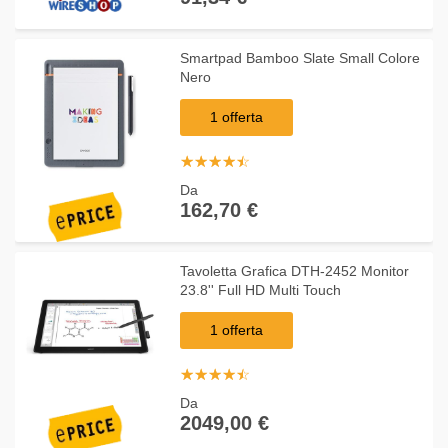
Smartpad Bamboo Slate Small Colore
Nero
1 offerta
☆
★
☆
★
☆
★
☆
★
☆
★
Da
162,70 €
Tavoletta Grafica DTH-2452 Monitor
23.8'' Full HD Multi Touch
1 offerta
☆
★
☆
★
☆
★
☆
★
☆
★
Da
2049,00 €