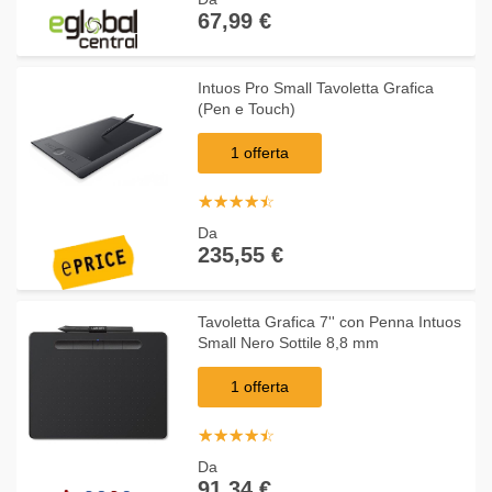
67,99 €
Intuos Pro Small Tavoletta Grafica
(Pen e Touch)
1 offerta
☆
★
☆
★
☆
★
☆
★
☆
★
Da
235,55 €
Tavoletta Grafica 7'' con Penna Intuos
Small Nero Sottile 8,8 mm
1 offerta
☆
★
☆
★
☆
★
☆
★
☆
★
Da
91,34 €