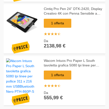
Cintiq Pro Pen 24'' DTK-2420, Display
Creativo 4K con Penna Sensibile a
8192 Livelli di Pressione
1 offerta
☆
★
☆
★
☆
★
☆
★
☆
★
Da
2138,98 €
Wacom Intuos Pro Paper L South
tavoletta grafica 5080 lpi linee per
pollice 311 x 216 mm USBBluetooth
Nero PTH-860P-S
1 offerta
☆
★
☆
★
☆
★
☆
★
☆
★
Da
555,99 €