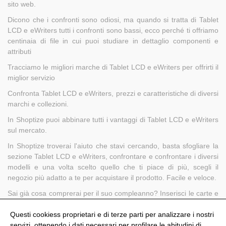
sito web.
Dicono che i confronti sono odiosi, ma quando si tratta di Tablet
LCD e eWriters tutti i confronti sono bassi, ecco perché ti offriamo
centinaia di file in cui puoi studiare in dettaglio componenti e
attributi
Tracciamo le migliori marche di Tablet LCD e eWriters per offrirti il
​​miglior servizio
Confronta Tablet LCD e eWriters, prezzi e caratteristiche di diversi
marchi e collezioni.
In Shoptize puoi abbinare tutti i vantaggi di Tablet LCD e eWriters
sul mercato.
In Shoptize troverai l'aiuto che stavi cercando, basta sfogliare la
sezione Tablet LCD e eWriters, confrontare e confrontare i diversi
modelli e una volta scelto quello che ti piace di più, scegli il
negozio più adatto a te per acquistare il prodotto. Facile e veloce.
Sai già cosa comprerai per il suo compleanno? Inserisci le carte e
confronta tra Tablet LCD e eWriters differenti per trovare il regalo
perfetto per quella persona.
Questi cookiess proprietari e di terze parti per analizzare i nostri
servizi, ottenendo i dati necessari per profilare le abitudini di