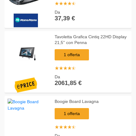
☆
★
☆
★
☆
★
☆
★
☆
★
Da
37,39 €
Tavoletta Grafica Cintiq 22HD Display
21,5'' con Penna
1 offerta
☆
★
☆
★
☆
★
☆
★
☆
★
Da
2061,85 €
Boogie Board Lavagna
1 offerta
☆
★
☆
★
☆
★
☆
★
☆
★
Da