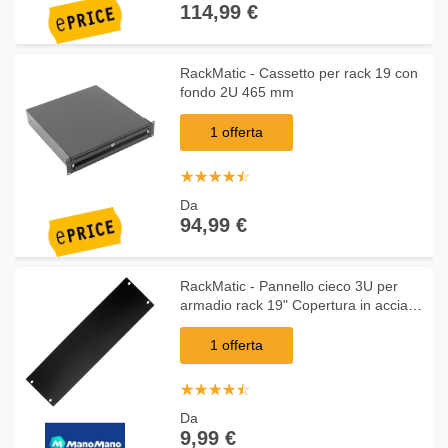
114,99 €
RackMatic - Cassetto per rack 19 con
fondo 2U 465 mm
1 offerta
☆
★
☆
★
☆
★
☆
★
☆
★
Da
94,99 €
RackMatic - Pannello cieco 3U per
armadio rack 19" Copertura in acciaio
nero
1 offerta
☆
★
☆
★
☆
★
☆
★
☆
★
Da
9,99 €