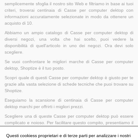
semplicemente sfoglia il nostro sito Web e filtriamo in base ai tuoi
criteri, troverai centinaia di Casse per computer dektop con
informazioni accuratamente selezionate in modo da ottenere un
acquisto di 10.
Abbiamo un ampio catalogo di Casse per computer dektop di
diversi negozi, una volta che hai scelto, puoi vedere la
disponibilità di quell'articolo in uno dei negozi. Ora devi solo
scegliere.
Se vuoi confrontare le migliori marche di Casse per computer
dektop, Shoptize è il tuo posto.
Scopri quale di questi Casse per computer dektop è giusto per te
grazie alla vasta selezione di schede tecniche che puoi trovare su
Shoptize.
Eseguiamo la scansione di centinaia di Casse per computer
dektop marchi per offrirti i migliori prezzi.
Scegliere una di queste Casse per computer dektop può essere
complicato e noioso. Per facilitare questo compito, presentiamo il
nostro comparatore in cui è possibile scoprire tutte le funzionalità
in modo rapido e semplice.
Questi cookiess proprietari e di terze parti per analizzare i nostri