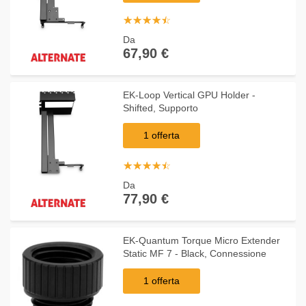
☆
★
☆
★
☆
★
☆
★
☆
★
Da
67,90 €
EK-Loop Vertical GPU Holder -
Shifted, Supporto
1 offerta
☆
★
☆
★
☆
★
☆
★
☆
★
Da
77,90 €
EK-Quantum Torque Micro Extender
Static MF 7 - Black, Connessione
1 offerta