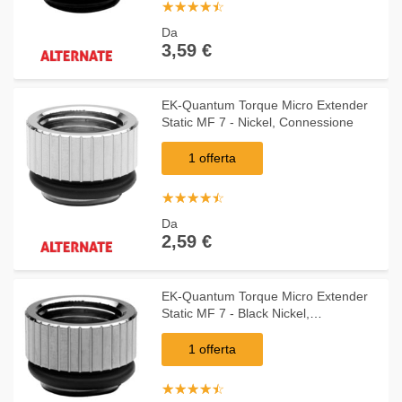
☆
★
☆
★
☆
★
☆
★
☆
★
Da
3,59 €
EK-Quantum Torque Micro Extender
Static MF 7 - Nickel, Connessione
1 offerta
☆
★
☆
★
☆
★
☆
★
☆
★
Da
2,59 €
EK-Quantum Torque Micro Extender
Static MF 7 - Black Nickel,
Connessione
1 offerta
☆
★
☆
★
☆
★
☆
★
☆
★