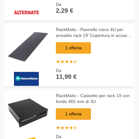
Da
2,29 €
RackMatic - Pannello cieco 4U per
armadio rack 19' Copertura in acciaio
nero
1 offerta
☆
★
☆
★
☆
★
☆
★
☆
★
Da
11,99 €
RackMatic - Cassetto per rack 19 con
fondo 465 mm di 3U
1 offerta
☆
★
☆
★
☆
★
☆
★
☆
★
Da