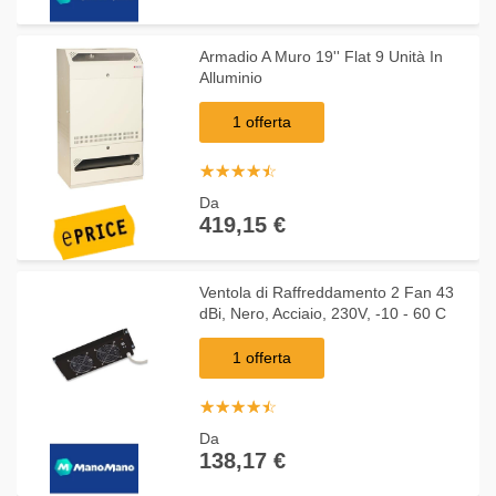
Armadio A Muro 19'' Flat 9 Unità In
Alluminio
1 offerta
☆
★
☆
★
☆
★
☆
★
☆
★
Da
419,15 €
Ventola di Raffreddamento 2 Fan 43
dBi, Nero, Acciaio, 230V, -10 - 60 C
1 offerta
☆
★
☆
★
☆
★
☆
★
☆
★
Da
138,17 €