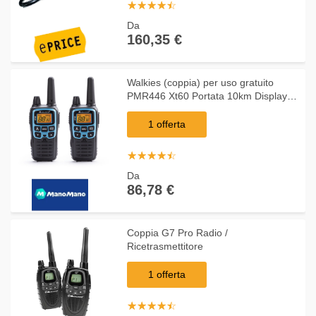
☆
★
☆
★
☆
★
☆
★
☆
★
Da
160,35 €
Walkies (coppia) per uso gratuito
PMR446 Xt60 Portata 10km Display
illuminato e batteria con ricarica
rapida Midlan C1179
1 offerta
☆
★
☆
★
☆
★
☆
★
☆
★
Da
86,78 €
Coppia G7 Pro Radio /
Ricetrasmettitore
1 offerta
☆
★
☆
★
☆
★
☆
★
☆
★