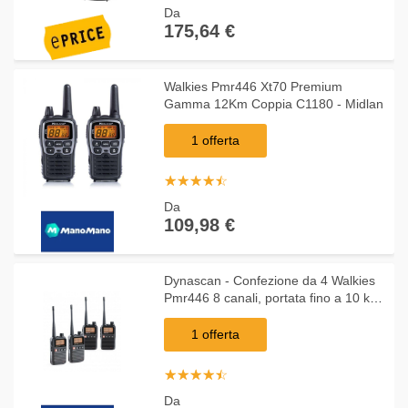
Da
175,64 €
Walkies Pmr446 Xt70 Premium
Gamma 12Km Coppia C1180 - Midlan
1 offerta
☆
★
☆
★
☆
★
☆
★
☆
★
Da
109,98 €
Dynascan - Confezione da 4 Walkies
Pmr446 8 canali, portata fino a 10 km
Radio FM, Scanner, batteria al litio
R10 R10x4
1 offerta
☆
★
☆
★
☆
★
☆
★
☆
★
Da