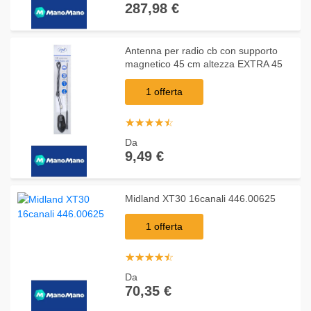
287,98 €
Antenna per radio cb con supporto
magnetico 45 cm altezza EXTRA 45
1 offerta
☆
★
☆
★
☆
★
☆
★
☆
★
Da
9,49 €
Midland XT30 16canali 446.00625
1 offerta
☆
★
☆
★
☆
★
☆
★
☆
★
Da
70,35 €