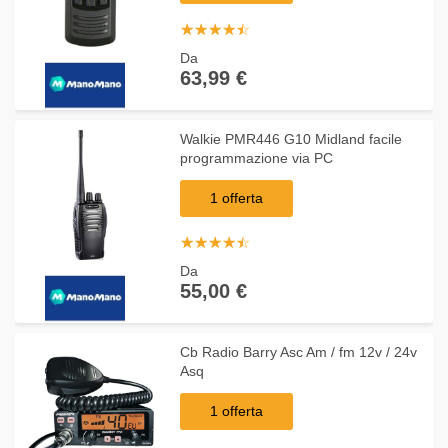
☆
★
☆
★
☆
★
☆
★
☆
★
Da
63,99 €
Walkie PMR446 G10 Midland facile
programmazione via PC
1 offerta
☆
★
☆
★
☆
★
☆
★
☆
★
Da
55,00 €
Cb Radio Barry Asc Am / fm 12v / 24v
Asq
1 offerta