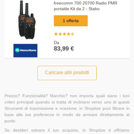
freecomm 700 20700 Radio PMR
portatile Kit da 2 - Stabo
1 offerta
☆
★
☆
★
☆
★
☆
★
☆
★
Da
83,99 €
Caricare altri prodotti
Prezzo? Funzionalità? Marchio? non importa quali siano i tuoi
criteri principali quando si tratta di inclinarsi verso uno di questi
Strumenti di trasmissione e ricezione, in Shoptize puoi filtrare in
base alle tue preferenze in modo da arrivare direttamente al
punto.
Se desideri salvare il tuo acquisto, in Shoptize ti offriamo