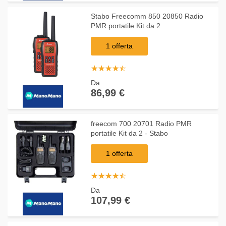
Stabo Freecomm 850 20850 Radio
PMR portatile Kit da 2
1 offerta
☆
★
☆
★
☆
★
☆
★
☆
★
Da
86,99 €
freecom 700 20701 Radio PMR
portatile Kit da 2 - Stabo
1 offerta
☆
★
☆
★
☆
★
☆
★
☆
★
Da
107,99 €