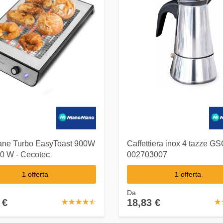
ane Turbo EasyToast 900W
Caffettiera inox 4 tazze G
00 W - Cecotec
002703007
1 offerta
1 offerta
Da
 €
18,83 €
☆
★
☆
★
☆
★
☆
★
☆
★
☆
★