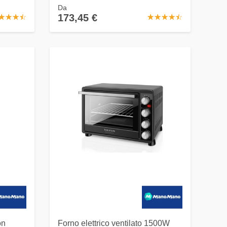
Da
173,45 €
☆
★
☆
★
☆
★
☆
★
☆
★
☆
★
☆
★
☆
★
☆
★
on
Forno elettrico ventilato 1500W