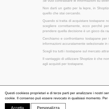
Se vuoi contrastare le informazioni su divers
Non darti un gatto per la lepre, in Shopti
quello che stai cercando.
Quando si tratta di acquistare tostapane n
scegliere correttamente, ecco perché pe
prendere quella decisione è un gioco da ra
Cerchiamo e confrontiamo tostapane per te,
informazioni accuratamente selezionate in 
Scegli tra tutti i tostapane sul mercato attra
Il vantaggio di utilizzare Shoptize è che no
agli acquisti per tostapane.
Questi cookiess proprietari e di terze parti per analizzare i nostri ser
cookie. Il consenso può essere revocato in qualsiasi momento. Per ot
@Shoptize 2026
Spagna
Francia
Nigeria
FAQ
Accetta
Personalizza