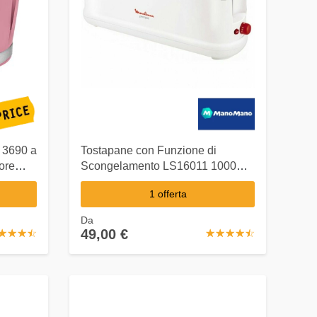
 3690 a
Tostapane con Funzione di
ore
Scongelamento LS16011 1000W
Bianco - Moulinex
1 offerta
Da
49,00 €
☆
★
☆
★
☆
★
☆
★
☆
★
☆
★
☆
★
☆
★
☆
★