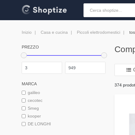
Inizio
Casa e cucina
Piccoli elettrodomestici
to
PREZZO
Comp
O
MARCA
374 prodott
galileo
cecotec
Smeg
kooper
DE LONGHI