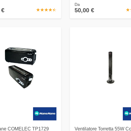
Da
 €
50,00 €
☆
★
☆
★
☆
★
☆
★
☆
★
☆
★
pane COMELEC TP1729
Ventilatore Torretta 55W C