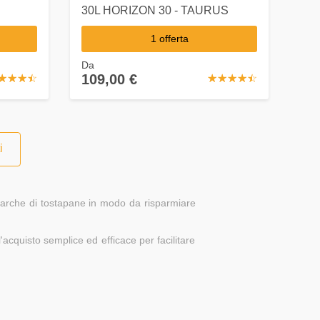
30L HORIZON 30 - TAURUS
1 offerta
Da
109,00 €
☆
★
☆
★
☆
★
☆
★
☆
★
☆
★
☆
★
☆
★
☆
★
i
 marche di tostapane in modo da risparmiare
acquisto semplice ed efficace per facilitare