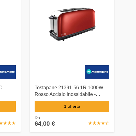
SC
Tostapane 21391-56 1R 1000W
Rosso Acciaio inossidabile -
Russell Hobbs
1 offerta
Da
64,00 €
☆
★
☆
★
☆
★
☆
★
☆
★
☆
★
☆
★
☆
★
☆
★