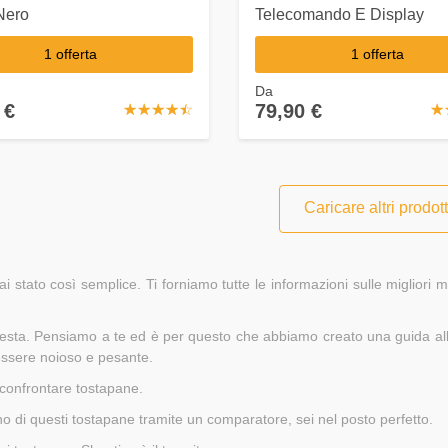
Nero
Telecomando E Display
1 offerta
1 offerta
Da
 €
79,90 €
☆
★
☆
★
☆
★
☆
★
☆
★
☆
★
Caricare altri prodott
i stato così semplice. Ti forniamo tutte le informazioni sulle migliori
testa. Pensiamo a te ed è per questo che abbiamo creato una guida all'
essere noioso e pesante.
r confrontare tostapane.
no di questi tostapane tramite un comparatore, sei nel posto perfetto.