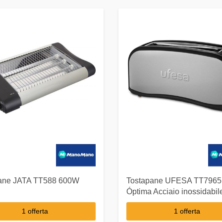
ane JATA TT588 600W
Tostapane UFESA TT7965
Óptima Acciaio inossidabil
1 offerta
1 offerta