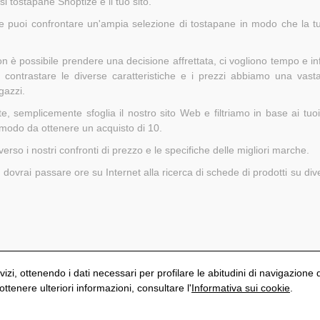
i tostapane Shoptize è il tuo sito.
ze puoi confrontare un'ampia selezione di tostapane in modo che la tua
on è possibile prendere una decisione affrettata, ci vogliono tempo e i
r contrastare le diverse caratteristiche e i prezzi abbiamo una va
gazzi.
 semplicemente sfoglia il nostro sito Web e filtriamo in base ai tuoi c
modo da ottenere un acquisto di 10.
verso i nostri confronti di prezzo e le specifiche delle migliori marche.
n dovrai passare ore su Internet alla ricerca di schede di prodotti su div
vizi, ottenendo i dati necessari per profilare le abitudini di navigazione 
tenere ulteriori informazioni, consultare l'
Informativa sui cookie
.
S
Politica di privacy
Avviso Legale
Informativa sui cookie