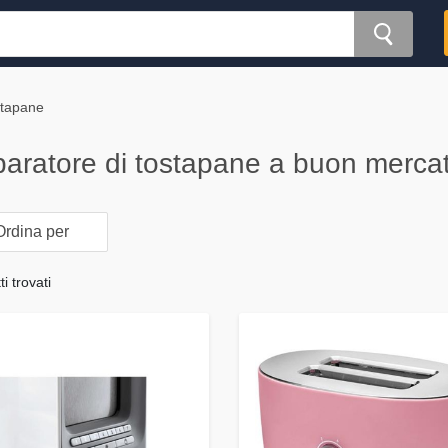
stapane
aratore di tostapane a buon merca
rdina per
i trovati