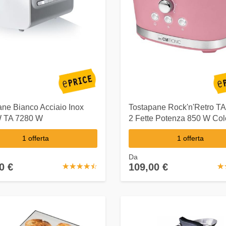
ane Bianco Acciaio Inox
Tostapane Rock'n'Retro TA
 TA 7280 W
2 Fette Potenza 850 W Col
Rosa
1 offerta
1 offerta
Da
0 €
109,00 €
☆
★
☆
★
☆
★
☆
★
☆
★
☆
★