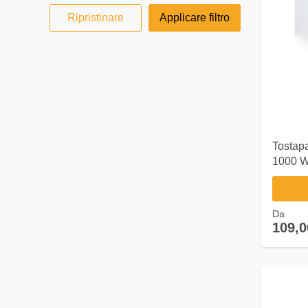
Ripristinare
Applicare filtro
Tostap
1000 W
Da
109,0