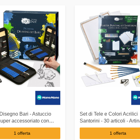
 Disegno Bari - Astuccio
Set di Tele e Colori Acrilici
 Super accessoriato con
Santorini - 30 articoli - Arti
per Schizzi Lapis Grafite
1 offerta
1 offerta
cino Gomma - Artina