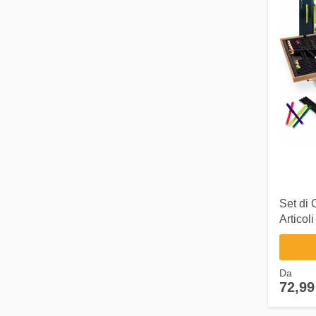
Set di 
Articoli
con Vali
matite, 
ECC
Da
72,99