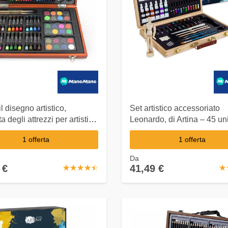
il disegno artistico,
Set artistico accessoriato
 degli attrezzi per artisti,
Leonardo, di Artina – 45 un
todia in Legno, 79 Pezzi,
con manichino in legno
1 offerta
1 offerta
le: Legna, Metallo -
REEN
Da
 €
41,49 €
☆
★
☆
★
☆
★
☆
★
☆
★
☆
★