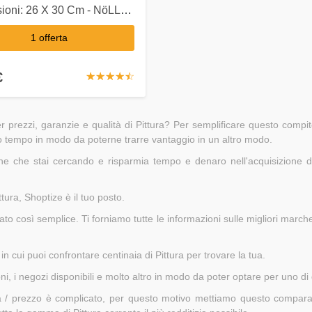
ioni: 26 X 30 Cm - NöLLE
 BRUSH
1 offerta
€
☆
★
☆
★
☆
★
☆
★
☆
★
 prezzi, garanzie e qualità di Pittura? Per semplificare questo comp
 tuo tempo in modo da poterne trarre vantaggio in un altro modo.
iche che stai cercando e risparmia tempo e denaro nell'acquisizione d
tura, Shoptize è il tuo posto.
ato così semplice. Ti forniamo tutte le informazioni sulle migliori marc
n cui puoi confrontare centinaia di Pittura per trovare la tua.
ni, i negozi disponibili e molto altro in modo da poter optare per uno di q
/ prezzo è complicato, per questo motivo mettiamo questo comparator