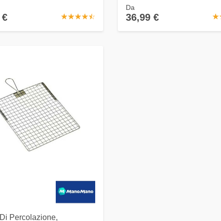
Da
 €
36,99 €
☆
★
☆
★
☆
★
☆
★
☆
★
☆
★
 Di Percolazione,