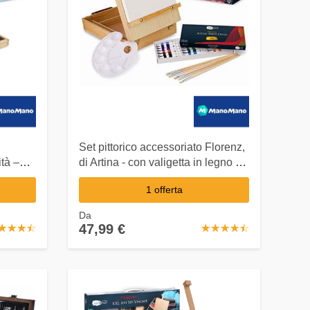
Set pittorico accessoriato Florenz,
ità –
di Artina - con valigetta in legno –
28 pezzi: cavalletto e tela inclusi
1 offerta
Da
47,99 €
☆
★
☆
★
☆
★
☆
★
☆
★
☆
★
☆
★
☆
★
☆
★