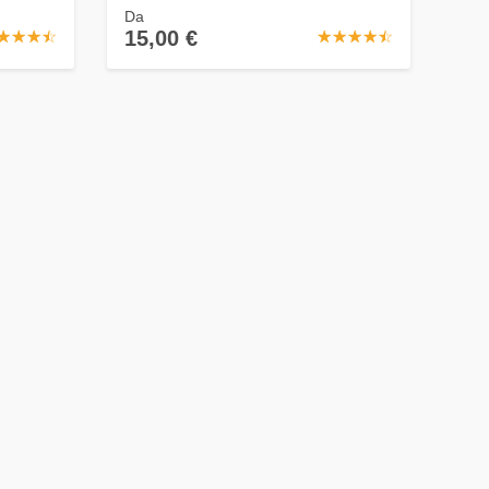
Da
15,00 €
☆
★
☆
★
☆
★
☆
★
☆
★
☆
★
☆
★
☆
★
☆
★