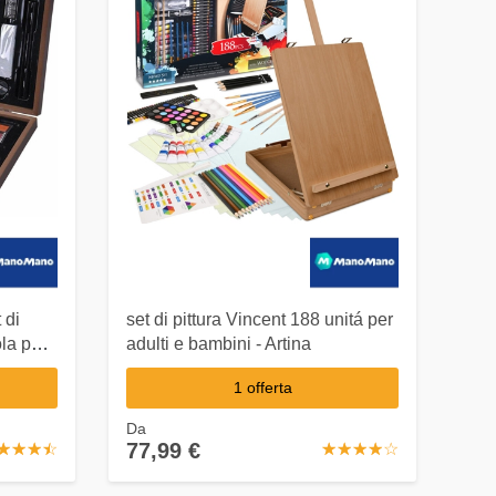
 di
set di pittura Vincent 188 unitá per
la per
adulti e bambini - Artina
1 offerta
Da
77,99 €
☆
★
☆
★
☆
★
☆
★
☆
★
☆
★
☆
★
☆
★
☆
★