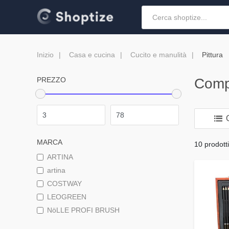
Inizio
Casa e cucina
Cucito e manulità
Pittura
PREZZO
Compa
O
MARCA
10 prodotti
ARTINA
artina
COSTWAY
LEOGREEN
NöLLE PROFI BRUSH