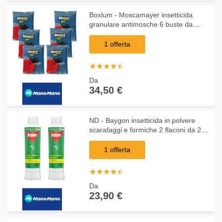
Boxlum - Moscamayer insetticida
granulare antimosche 6 buste da
grammi 100 pronte all'uso
1 offerta
☆
★
☆
★
☆
★
☆
★
☆
★
Da
34,50 €
ND - Baygon insetticida in polvere
scarafaggi e formiche 2 flaconi da 250
grammi
1 offerta
☆
★
☆
★
☆
★
☆
★
☆
★
Da
23,90 €