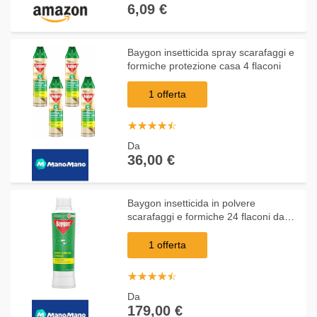
6,09 €
Baygon insetticida spray scarafaggi e
formiche protezione casa 4 flaconi
1 offerta
☆
★
☆
★
☆
★
☆
★
☆
★
Da
36,00 €
Baygon insetticida in polvere
scarafaggi e formiche 24 flaconi da
250 grammi
1 offerta
☆
★
☆
★
☆
★
☆
★
☆
★
Da
179,00 €