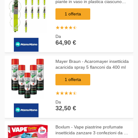
piante in vaso in plastica ciascuno
centimetri 60
1 offerta
☆
★
☆
★
☆
★
☆
★
☆
★
Da
64,90 €
Mayer Braun - Acaromayer insetticida
acaricida spray 5 flanconi da 400 ml
1 offerta
☆
★
☆
★
☆
★
☆
★
☆
★
Da
32,50 €
Boxlum - Vape piastrine profumate
insetticida zanzare 3 confezioni da 30