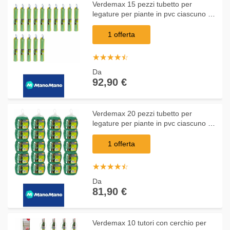
Verdemax 15 pezzi tubetto per
legature per piante in pvc ciascuno da
diametro 3 mm
1 offerta
☆
★
☆
★
☆
★
☆
★
☆
★
Da
92,90 €
Verdemax 20 pezzi tubetto per
legature per piante in pvc ciascuno da
diametro 3 mm grammi 500
1 offerta
☆
★
☆
★
☆
★
☆
★
☆
★
Da
81,90 €
Verdemax 10 tutori con cerchio per