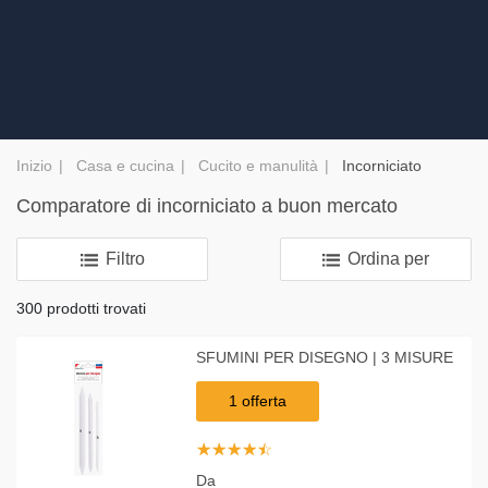
Inizio
Casa e cucina
Cucito e manulità
Incorniciato
Comparatore di incorniciato a buon mercato
Filtro
Ordina per
300 prodotti trovati
SFUMINI PER DISEGNO | 3 MISURE
1 offerta
☆
★
☆
★
☆
★
☆
★
☆
★
Da