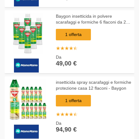
Baygon insetticida in polvere
scarafaggi e formiche 6 flaconi da 250
grammi
1 offerta
☆
★
☆
★
☆
★
☆
★
☆
★
Da
49,00 €
insetticida spray scarafaggi e formiche
protezione casa 12 flaconi - Baygon
1 offerta
☆
★
☆
★
☆
★
☆
★
☆
★
Da
94,90 €