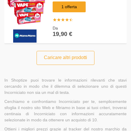
piastrine ognuno
1 offerta
☆
★
☆
★
☆
★
☆
★
☆
★
Da
19,90 €
Caricare altri prodotti
In Shoptize puoi trovare le informazioni rilevanti che stavi
cercando in modo che il dilemma di selezionare uno di questi
Incorniciato non sia un mal di testa.
Cerchiamo e confrontiamo Incorniciato per te, semplicemente
sfoglia il nostro sito Web e filtriamo in base ai tuoi criteri, troverai
centinaia di Incorniciato con informazioni accuratamente
selezionate in modo da ottenere un acquisto di 10.
Ottieni i migliori prezzi grazie al tracker del nostro marchio da