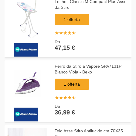
Leifheit Classic M Compact Plus Asse
da Stiro
1 offerta
☆
★
☆
★
☆
★
☆
★
☆
★
Da
47,15 €
Ferro da Stiro a Vapore SPA7131P
Bianco Viola - Beko
1 offerta
☆
★
☆
★
☆
★
☆
★
☆
★
Da
36,99 €
Telo Asse Stiro Antilucido cm 70X35