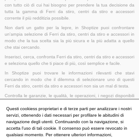
con tutto ciò di cui hai bisogno per prendere la tua decisione da
tutta la gamma di Ferri da stiro, centri da stiro e accessori
corrente il più redditizia possibile.
Non darti un gatto per la lepre, in Shoptize puoi confrontare
un'ampia selezione di Ferri da stiro, centri da stiro e accessori in
modo che la tua scelta sia la più sicura e la più adatta a quello
che stai cercando.
Inserisci, cerca, confronta Ferri da stiro, centri da stiro e accessori
e seleziona quello che ti piace di più, così semplice e facile.
In Shoptize puoi trovare le informazioni rilevanti che stavi
cercando in modo che il dilemma di selezionare uno di questi
Ferri da stiro, centri da stiro e accessori non sia un mal di testa.
Controlla le garanzie, le qualità, le operazioni, i negozi disponibili
e molto altro in modo da poter optare per uno di questi Ferri da
stiro, centri da stiro e accessori e colpire l'unghia sulla testa.
Questi cookiess proprietari e di terze parti per analizzare i nostri
servizi, ottenendo i dati necessari per profilare le abitudini di
navigazione degli utenti. Continuando con la navigazione, si
accetta l'uso di tali cookie. Il consenso può essere revocato in
qualsiasi momento. Per ottenere ulteriori informazioni,
@Shoptize 2026