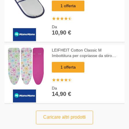
1 offerta
☆
★
☆
★
☆
★
☆
★
☆
★
Da
10,90 €
LEIFHEIT Cotton Classic M
Imbottitura per copriasse da stiro
Cotone Rosa, Bianco
1 offerta
☆
★
☆
★
☆
★
☆
★
☆
★
Da
14,90 €
Caricare altri prodotti