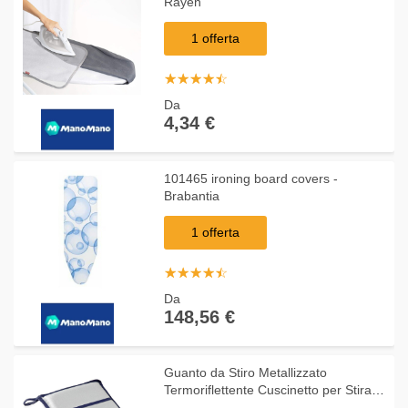
Rayen
1 offerta
☆
★
☆
★
☆
★
☆
★
☆
★
Da
4,34 €
101465 ironing board covers -
Brabantia
1 offerta
☆
★
☆
★
☆
★
☆
★
☆
★
Da
148,56 €
Guanto da Stiro Metallizzato
Termoriflettente Cuscinetto per Stirare
Leifheit