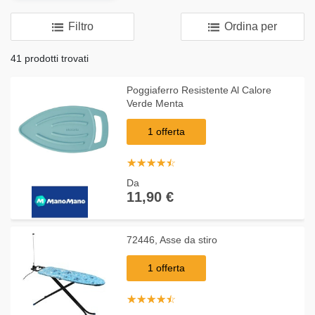
Filtro
Ordina per
41 prodotti trovati
Poggiaferro Resistente Al Calore
Verde Menta
1 offerta
☆
★
☆
★
☆
★
☆
★
☆
★
Da
11,90 €
72446, Asse da stiro
1 offerta
☆
★
☆
★
☆
★
☆
★
☆
★