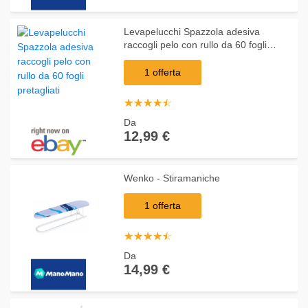
Levapelucchi Spazzola adesiva
raccogli pelo con rullo da 60 fogli
pretagliati
1 offerta
☆
★
☆
★
☆
★
☆
★
☆
★
Da
12,99 €
Wenko - Stiramaniche
1 offerta
☆
★
☆
★
☆
★
☆
★
☆
★
Da
14,99 €