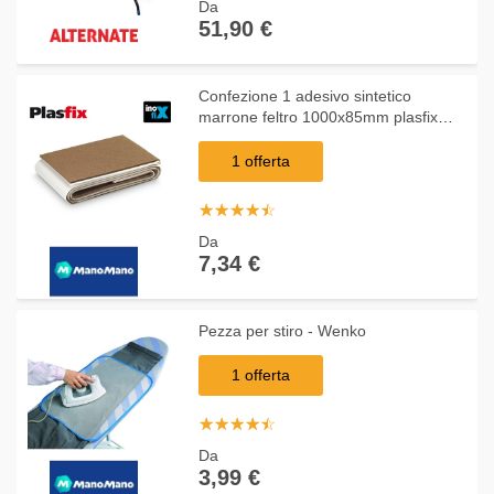
Da
51,90 €
Confezione 1 adesivo sintetico
marrone feltro 1000x85mm plasfix
inofix
1 offerta
☆
★
☆
★
☆
★
☆
★
☆
★
Da
7,34 €
Pezza per stiro - Wenko
1 offerta
☆
★
☆
★
☆
★
☆
★
☆
★
Da
3,99 €