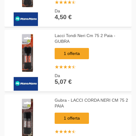
☆
★
☆
★
☆
★
☆
★
☆
★
Da
4,50 €
Lacci Tondi Neri Cm 75 2 Paia -
GUBRA
1 offerta
☆
★
☆
★
☆
★
☆
★
☆
★
Da
5,07 €
Gubra - LACCI CORDA NERI CM 75 2
PAIA
1 offerta
☆
★
☆
★
☆
★
☆
★
☆
★