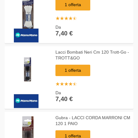
1 offerta
☆
★
☆
★
☆
★
☆
★
☆
★
Da
7,40 €
Lacci Bombati Neri Cm 120 Trott-Go -
TROTT&GO
1 offerta
☆
★
☆
★
☆
★
☆
★
☆
★
Da
7,40 €
Gubra - LACCI CORDA MARRONI CM
120 1 PAIO
1 offerta