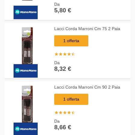
Da
5,80 €
Lacci Corda Marroni Cm 75 2 Paia
1 offerta
☆
★
☆
★
☆
★
☆
★
☆
★
Da
8,32 €
Lacci Corda Marroni Cm 90 2 Paia
1 offerta
☆
★
☆
★
☆
★
☆
★
☆
★
Da
8,66 €