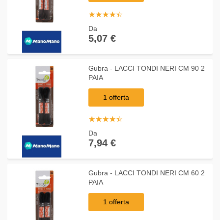
☆
★
☆
★
☆
★
☆
★
☆
★
Da
5,07 €
Gubra - LACCI TONDI NERI CM 90 2
PAIA
1 offerta
☆
★
☆
★
☆
★
☆
★
☆
★
Da
7,94 €
Gubra - LACCI TONDI NERI CM 60 2
PAIA
1 offerta