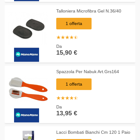
Talloniera Microfibra Gel N.36/40
1 offerta
☆
★
☆
★
☆
★
☆
★
☆
★
Da
15,90 €
Spazzola Per Nabuk Art.Grs164
1 offerta
☆
★
☆
★
☆
★
☆
★
☆
★
Da
13,95 €
Lacci Bombati Bianchi Cm 120 1 Paio