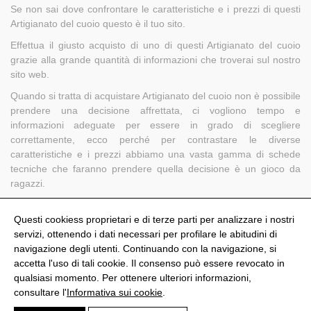
Se non sai dove confrontare le caratteristiche e i prezzi di questi
Artigianato del cuoio questo è il tuo sito.
Effettua il giusto acquisto di uno di questi Artigianato del cuoio
grazie alla grande quantità di informazioni che troverai sul nostro
sito web.
Quando si tratta di acquistare Artigianato del cuoio non è possibile
prendere una decisione affrettata, ci vogliono tempo e
informazioni adeguate per essere in grado di scegliere
correttamente, ecco perché per contrastare le diverse
caratteristiche e i prezzi abbiamo una vasta gamma di schede
tecniche che faranno prendere quella decisione è un gioco da
ragazzi.
Shoptize, il comparatore Artigianato del cuoio che ti semplifica le
cose.
Questi cookiess proprietari e di terze parti per analizzare i nostri
servizi, ottenendo i dati necessari per profilare le abitudini di
navigazione degli utenti. Continuando con la navigazione, si
accetta l'uso di tali cookie. Il consenso può essere revocato in
qualsiasi momento. Per ottenere ulteriori informazioni,
@Shoptize 2026
consultare l'
Informativa sui cookie
.
Spagna
Francia
Nigeria
FAQS