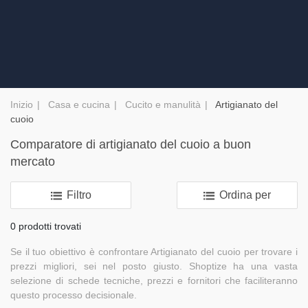
Inizio
Casa e cucina
Cucito e manulità
Artigianato del
cuoio
Comparatore di artigianato del cuoio a buon
mercato
Filtro
Ordina per
0 prodotti trovati
Se il tuo obiettivo è confrontare Artigianato del cuoio per trovare i
prezzi migliori, sei nel posto giusto. Shoptize ha una vasta
selezione di schede tecniche, prezzi e fornitori che faciliteranno
questo processo decisionale.