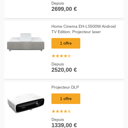
Depuis
2699,00 €
Home Cinema EH-LS500W Android
TV Edition, Projecteur laser
1 offre
☆
★
☆
★
☆
★
☆
★
☆
★
Depuis
2520,00 €
Projecteur DLP
1 offre
☆
★
☆
★
☆
★
☆
★
☆
★
Depuis
1339,00 €