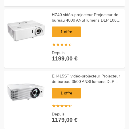
HZ40 vidéo-projecteur Projecteur de
bureau 4000 ANSI lumens DLP 1080p
(1920x1080) Compatibilité 3D Blanc,
Projecteur laser
1 offre
☆
★
☆
★
☆
★
☆
★
☆
★
Depuis
1199,00 €
EH415ST vidéo-projecteur Projecteur
de bureau 3500 ANSI lumens DLP
1080p (1920x1080) Compatibilité 3D
Blanc, Projecteur DLP
1 offre
☆
★
☆
★
☆
★
☆
★
☆
★
Depuis
1179,00 €