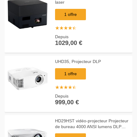
laser
1 offre
☆
★
☆
★
☆
★
☆
★
☆
★
Depuis
1029,00 €
UHD35, Projecteur DLP
1 offre
☆
★
☆
★
☆
★
☆
★
☆
★
Depuis
999,00 €
HD29HST vidéo-projecteur Projecteur
de bureau 4000 ANSI lumens DLP
1080p (1920x1080) Compatibilité 3D