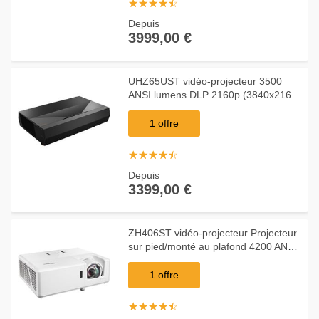
☆
★
☆
★
☆
★
☆
★
☆
★
Depuis
3999,00 €
UHZ65UST vidéo-projecteur 3500
ANSI lumens DLP 2160p (3840x2160)
Compatibilité 3D Projecteur de bureau
Noir, Projecteur laser
1 offre
☆
★
☆
★
☆
★
☆
★
☆
★
Depuis
3399,00 €
ZH406ST vidéo-projecteur Projecteur
sur pied/monté au plafond 4200 ANSI
lumens DLP 1080p (1920x1080)
Compatibilité 3D Blanc, Projecteur
1 offre
laser
☆
★
☆
★
☆
★
☆
★
☆
★