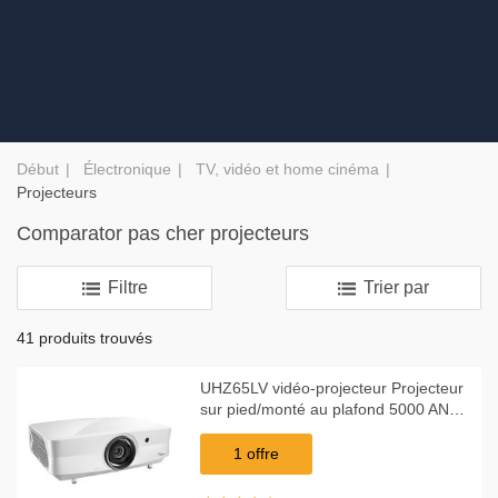
Début
Électronique
TV, vidéo et home cinéma
Projecteurs
Comparator pas cher projecteurs
Filtre
Trier par
41 produits trouvés
UHZ65LV vidéo-projecteur Projecteur
sur pied/monté au plafond 5000 ANSI
lumens DMD DCI 4K (4096 x 2160)
Compatibilité 3D Blanc, Projecteur
1 offre
laser