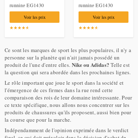
running EG1430
running EG1430
Voir les prix
Voir les prix
☆
★
☆
★
☆
★
☆
★
☆
★
☆
★
☆
★
☆
★
☆
★
☆
★
Ce sont les marques de sport les plus populaires, il n'y a
personne sur la planète qui n'ait jamais possédé un
Nike ou Adidas?
produit de l'une d'entre elles.
Telle est
la question qui sera abordée dans les prochaines lignes.
Le rôle important que joue le sport dans la société et
l'émergence de ces firmes dans la rue rend cette
comparaison des rois de leur domaine intéressante. Pour
ce texte spécifique, nous allons nous concentrer sur les
produits de chaussures qu'ils proposent, aussi bien pour
la course que pour la marche.
Indépendamment de l'opinion exprimée dans le verdict
final, ce qui doit prévaloir dans la décision d'achat de