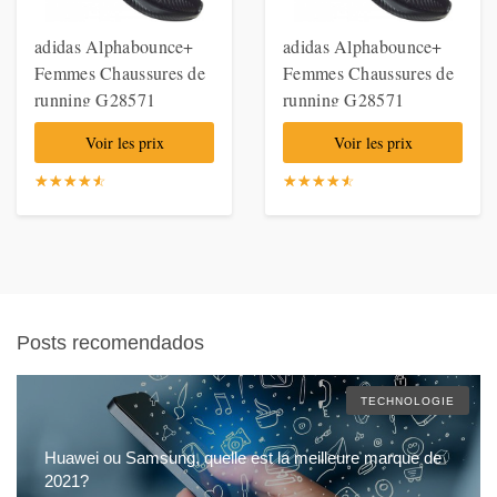
adidas Alphabounce+
adidas Alphabounce+
Femmes Chaussures de
Femmes Chaussures de
running G28571
running G28571
Voir les prix
Voir les prix
☆
★
☆
★
☆
★
☆
★
☆
★
☆
★
☆
★
☆
★
☆
★
☆
★
Posts recomendados
TECHNOLOGIE
Huawei ou Samsung, quelle est la meilleure marque de
2021?