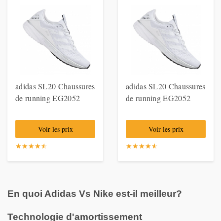
adidas SL20 Chaussures
adidas SL20 Chaussures
de running EG2052
de running EG2052
Voir les prix
Voir les prix
☆
★
☆
★
☆
★
☆
★
☆
★
☆
★
☆
★
☆
★
☆
★
☆
★
En quoi Adidas Vs Nike est-il meilleur?
Technologie d'amortissement