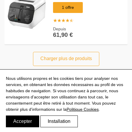
1 offre
☆
★
☆
★
☆
★
☆
★
☆
★
Depuis
61,90 €
Charger plus de produits
Nous utilisons propres et les cookies tiers pour analyser nos
La comparaison des prix friteuses
services, en obtenant les données nécessaires au profil de vos
habitudes de navigation. Si vous continuez à parcourir, nous
envisageons d'accepter son utilisation dans tout cas, le
consentement peut être retiré à tout moment. Vous pouvez
@Shoptize 2026
obtenir plus d'informations sur la
Politique Cookies
.
Espagne
Italie
Nigeria
FAQS
Politique de confidentialité
Avis juridique
Politique Cookies
Accepter
Installation
Dans des Cookies