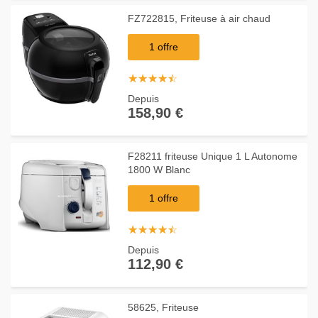
FZ722815, Friteuse à air chaud
1 offre
☆
★
☆
★
☆
★
☆
★
☆
★
Depuis
158,90 €
F28211 friteuse Unique 1 L Autonome
1800 W Blanc
1 offre
☆
★
☆
★
☆
★
☆
★
☆
★
Depuis
112,90 €
58625, Friteuse