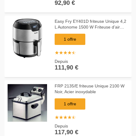
92,90 €
Easy Fry EY401D friteuse Unique 4,2
L Autonome 1500 W Friteuse d’air
chaud Noir, Acier inoxydable, Friteuse
à air chaud
1 offre
☆
★
☆
★
☆
★
☆
★
☆
★
Depuis
111,90 €
FRP 2135/E friteuse Unique 2100 W
Noir, Acier inoxydable
1 offre
☆
★
☆
★
☆
★
☆
★
☆
★
Depuis
117,90 €