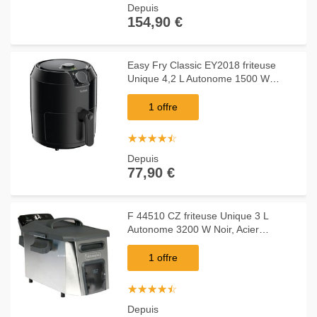
Depuis
154,90 €
Easy Fry Classic EY2018 friteuse
Unique 4,2 L Autonome 1500 W
Friteuse d’air chaud Noir, Friteuse à
air chaud
1 offre
☆
★
☆
★
☆
★
☆
★
☆
★
Depuis
77,90 €
F 44510 CZ friteuse Unique 3 L
Autonome 3200 W Noir, Acier
inoxydable
1 offre
☆
★
☆
★
☆
★
☆
★
☆
★
Depuis