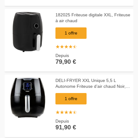
182025 Friteuse digitale XXL, Friteuse
à air chaud
1 offre
☆
★
☆
★
☆
★
☆
★
☆
★
Depuis
79,90 €
DELI-FRYER XXL Unique 5,5 L
Autonome Friteuse d’air chaud Noir,
Argent, Friteuse à air chaud
1 offre
☆
★
☆
★
☆
★
☆
★
☆
★
Depuis
91,90 €