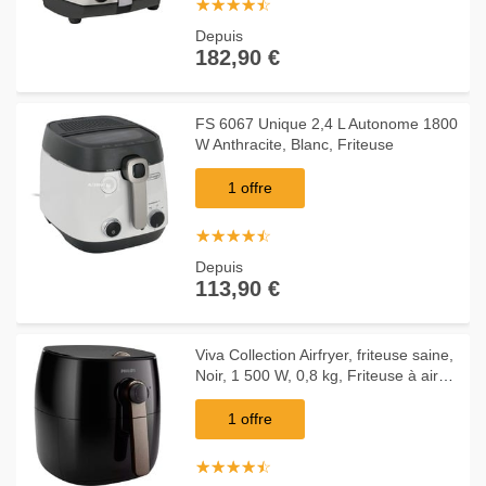
☆
★
☆
★
☆
★
☆
★
☆
★
Depuis
182,90 €
FS 6067 Unique 2,4 L Autonome 1800
W Anthracite, Blanc, Friteuse
1 offre
☆
★
☆
★
☆
★
☆
★
☆
★
Depuis
113,90 €
Viva Collection Airfryer, friteuse saine,
Noir, 1 500 W, 0,8 kg, Friteuse à air
chaud
1 offre
☆
★
☆
★
☆
★
☆
★
☆
★