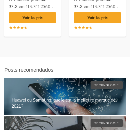
33,8 cm (13.3") 2560 x
33,8 cm (13.3") 2560 x
1600 pixels Apple M 8
1600 pixels Apple M 8
Voir les prix
Voir les prix
Go 512 Go SSD Wi-Fi
Go 512 Go SSD Wi-Fi
6 (802.11ax) macOS
6 (802.11ax) macOS
☆
★
☆
★
☆
★
☆
★
☆
★
☆
★
☆
★
☆
★
☆
★
☆
★
Big Sur Argent,
Big Sur Gris, Notebook
Notebook
Posts recomendados
TECHNOLOGIE
Huawei ou Samsung, quelle est la meilleure marque de
2021?
TECHNOLOGIE