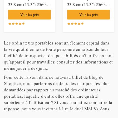
33,8 cm (13.3") 2560 x
33,8 cm (13.3") 2560 x
1600 pixels Apple M 8
1600 pixels Apple M 8
Voir les prix
Voir les prix
Go 512 Go SSD Wi-Fi
Go 512 Go SSD Wi-Fi
6 (802.11ax) macOS
6 (802.11ax) macOS
☆
★
☆
★
☆
★
☆
★
☆
★
☆
★
☆
★
☆
★
☆
★
☆
★
Big Sur Argent,
Big Sur Gris, Notebook
Notebook
Les ordinateurs portables sont un élément capital dans
la vie quotidienne de toute personne en raison de leur
facilité de transport et des possibilités qu'il offre en tant
qu'appareil pour travailler, consulter des informations et
même jouer à des jeux.
Pour cette raison, dans ce nouveau billet de blog de
Shoptize, nous parlerons de deux des marques les plus
demandées par rapport au marché des ordinateurs
portables, laquelle d'entre elles offre une qualité
supérieure à l'utilisateur? Si vous souhaitez connaître la
réponse, nous vous invitons à lire le duel MSI Vs Asus.